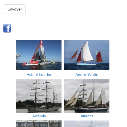
Envoyer
Actual Leader
André Yvette
Artémis
Atlantis