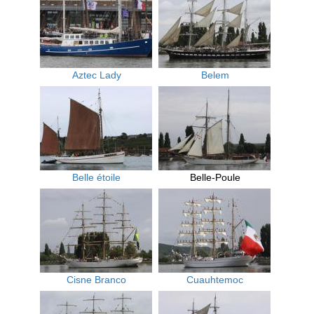
Aztec Lady
Belem
Belle étoile
Belle-Poule
Cisne Branco
Cuauhtemoc