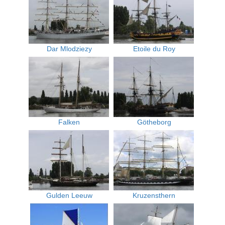
Dar Mlodziezy
Etoile du Roy
Falken
Götheborg
Gulden Leeuw
Kruzensthern