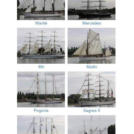
Marité
Mercedes
Mir
Mutin
Pogoria
Sagres II