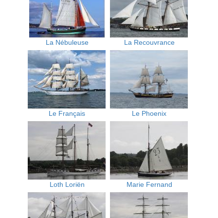
La Nébuleuse
La Recouvrance
Le Français
Le Phoenix
Loth Loriën
Marie Fernand