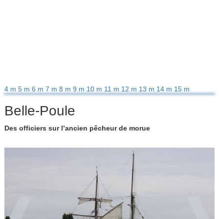
4 m
5 m
6 m
7 m
8 m
9 m
10 m
11 m
12 m
13 m
14 m
15 m
Belle-Poule
Des officiers sur l’ancien pêcheur de morue