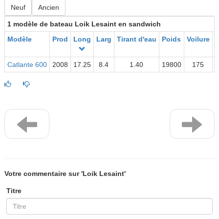
Neuf
Ancien
1 modèle de bateau Loik Lesaint en sandwich
Modèle
Prod
Long
Larg
Tirant d'eau
Poids
Voilure
C
Catlante 600
2008
17.25
8.4
1.40
19800
175
Votre commentaire sur 'Loik Lesaint'
Titre