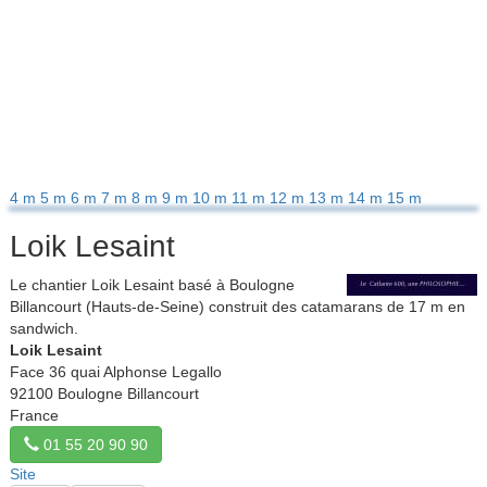
4 m
5 m
6 m
7 m
8 m
9 m
10 m
11 m
12 m
13 m
14 m
15 m
Loik Lesaint
Le chantier Loik Lesaint basé à Boulogne
Billancourt (Hauts-de-Seine) construit des catamarans de 17 m en
sandwich.
Loik Lesaint
Face 36 quai Alphonse Legallo
92100 Boulogne Billancourt
France
01 55 20 90 90
Site