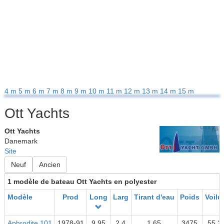
4 m
5 m
6 m
7 m
8 m
9 m
10 m
11 m
12 m
13 m
14 m
15 m
Ott Yachts
Ott Yachts
Danemark
Site
Neuf
Ancien
1 modèle de bateau Ott Yachts en polyester
Modèle
Prod
Long
Larg
Tirant d'eau
Poids
Voilu
Aphrodite 101
1978-91
9.95
2.4
1.65
3475
55.2