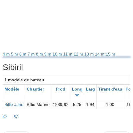
4 m
5 m
6 m
7 m
8 m
9 m
10 m
11 m
12 m
13 m
14 m
15 m
Sibiril
1 modèle de bateau
Modèle
Chantier
Prod
Long
Larg
Tirant d'eau
Poi
Billie Jane
Billie Marine
1989-92
5.25
1.94
1.00
15