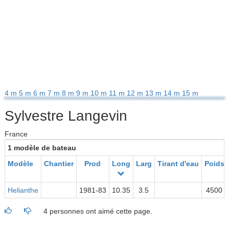
4 m
5 m
6 m
7 m
8 m
9 m
10 m
11 m
12 m
13 m
14 m
15 m
Sylvestre Langevin
France
1 modèle de bateau
Modèle
Chantier
Prod
Long
Larg
Tirant d'eau
Poids
Helianthe
1981-83
10.35
3.5
4500
4 personnes ont aimé cette page.