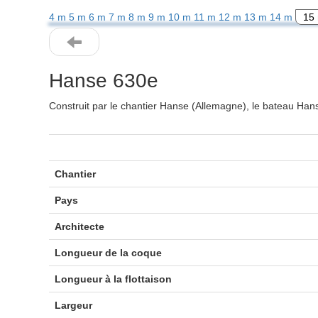
4 m
5 m
6 m
7 m
8 m
9 m
10 m
11 m
12 m
13 m
14 m
15
Hanse 630e
Construit par le chantier Hanse (Allemagne), le bateau Ha
Chantier
Pays
Architecte
Longueur de la coque
Longueur à la flottaison
Largeur