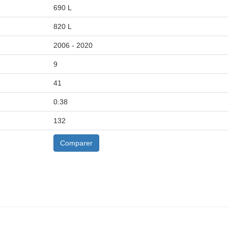
690 L
820 L
2006 - 2020
9
41
0.38
132
Comparer