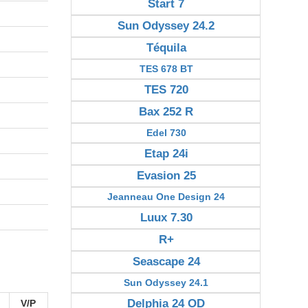
Start 7
Sun Odyssey 24.2
Téquila
TES 678 BT
TES 720
Bax 252 R
Edel 730
Etap 24i
Evasion 25
Jeanneau One Design 24
Luux 7.30
R+
Seascape 24
Sun Odyssey 24.1
Delphia 24 OD
V/P