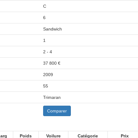
C
6
Sandwich
1
2 - 4
37 800 €
2009
55
Trimaran
Comparer
arg
Poids
Voilure
Catégorie
Prix