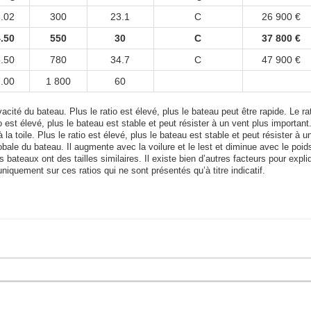
5.02
300
23.1
C
26 900 €
4.50
550
30
C
37 800 €
5.50
780
34.7
C
47 900 €
7.00
1 800
60
acité du bateau. Plus le ratio est élevé, plus le bateau peut être rapide. Le rat
tio est élevé, plus le bateau est stable et peut résister à un vent plus important
 la toile. Plus le ratio est élevé, plus le bateau est stable et peut résister à u
bale du bateau. Il augmente avec la voilure et le lest et diminue avec le poid
bateaux ont des tailles similaires. Il existe bien d’autres facteurs pour expli
uniquement sur ces ratios qui ne sont présentés qu’à titre indicatif.