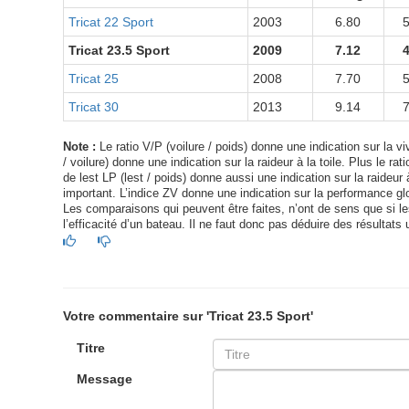
Tricat 22 Sport
2003
6.80
Tricat 23.5 Sport
2009
7.12
Tricat 25
2008
7.70
Tricat 30
2013
9.14
Note :
Le ratio V/P (voilure / poids) donne une indication sur la viv
/ voilure) donne une indication sur la raideur à la toile. Plus le ra
de lest LP (lest / poids) donne aussi une indication sur la raideur à
important. L’indice ZV donne une indication sur la performance glo
Les comparaisons qui peuvent être faites, n’ont de sens que si les 
l’efficacité d’un bateau. Il ne faut donc pas déduire des résultats 
Votre commentaire sur 'Tricat 23.5 Sport'
Titre
Message