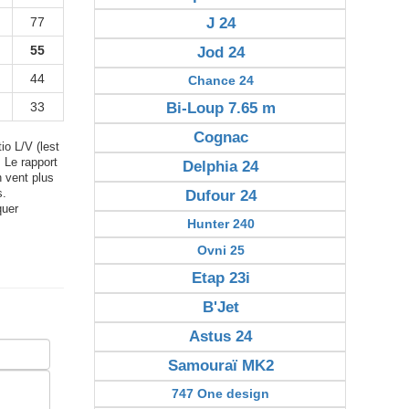
77
J 24
55
Jod 24
44
Chance 24
33
Bi-Loup 7.65 m
Cognac
io L/V (lest
. Le rapport
Delphia 24
n vent plus
s.
Dufour 24
quer
Hunter 240
Ovni 25
Etap 23i
B'Jet
Astus 24
Samouraï MK2
747 One design