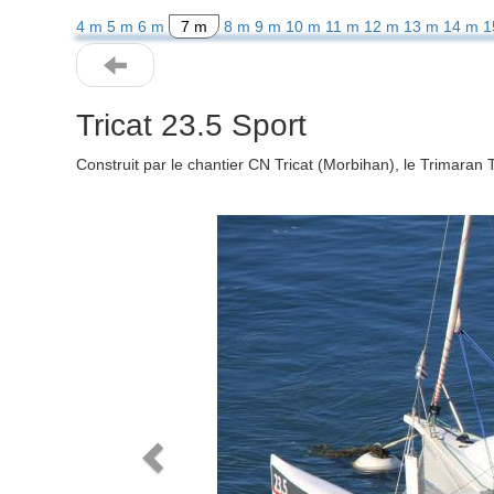
4 m
5 m
6 m
7 m
8 m
9 m
10 m
11 m
12 m
13 m
14 m
1
Tricat 23.5 Sport
Construit par le chantier CN Tricat (Morbihan), le Trimaran
Previous