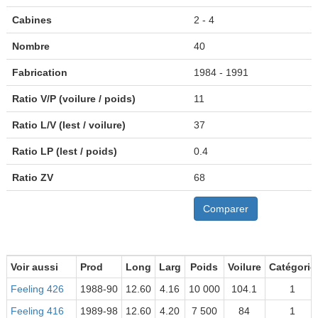
Cabines
2 - 4
Nombre
40
Fabrication
1984 - 1991
Ratio V/P (voilure / poids)
11
Ratio L/V (lest / voilure)
37
Ratio LP (lest / poids)
0.4
Ratio ZV
68
Comparer
Voir aussi
Prod
Long
Larg
Poids
Voilure
Catégorie
Feeling 426
1988-90
12.60
4.16
10 000
104.1
1
Feeling 416
1989-98
12.60
4.20
7 500
84
1