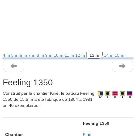
4 m
5 m
6 m
7 m
8 m
9 m
10 m
11 m
12 m
13 m
14 m
15 m
Feeling 1350
Construit par le chantier Kirié, le bateau Feeling
1350 de 13.5 m a été fabriqué de 1984 à 1991
en 40 exemplaires.
Feeling 1350
Chantier
Kirié