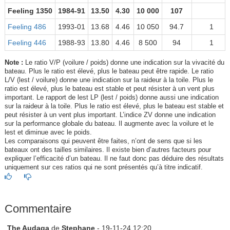
Feeling 1350
1984-91
13.50
4.30
10 000
107
Feeling 486
1993-01
13.68
4.46
10 050
94.7
1
Feeling 446
1988-93
13.80
4.46
8 500
94
1
Note :
Le ratio V/P (voilure / poids) donne une indication sur la vivacité du
bateau. Plus le ratio est élevé, plus le bateau peut être rapide. Le ratio
L/V (lest / voilure) donne une indication sur la raideur à la toile. Plus le
ratio est élevé, plus le bateau est stable et peut résister à un vent plus
important. Le rapport de lest LP (lest / poids) donne aussi une indication
sur la raideur à la toile. Plus le ratio est élevé, plus le bateau est stable et
peut résister à un vent plus important. L’indice ZV donne une indication
sur la performance globale du bateau. Il augmente avec la voilure et le
lest et diminue avec le poids.
Les comparaisons qui peuvent être faites, n’ont de sens que si les
bateaux ont des tailles similaires. Il existe bien d’autres facteurs pour
expliquer l’efficacité d’un bateau. Il ne faut donc pas déduire des résultats
uniquement sur ces ratios qui ne sont présentés qu’à titre indicatif.
Commentaire
The Audaga
de
Stephane
- 19-11-24 12:20