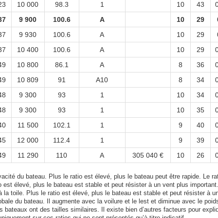
23
10 000
98.3
1
10
43
37
9 900
100.6
A
10
29
37
9 930
100.6
A
10
29
37
10 400
100.6
A
10
29
49
10 800
86.1
A
8
36
49
10 809
91
A10
8
34
48
9 300
93
1
10
34
48
9 300
93
1
10
35
40
11 500
102.1
1
9
40
45
12 000
112.4
1
9
39
49
11 290
110
A
305 040 €
10
26
acité du bateau. Plus le ratio est élevé, plus le bateau peut être rapide. Le rat
tio est élevé, plus le bateau est stable et peut résister à un vent plus important
 la toile. Plus le ratio est élevé, plus le bateau est stable et peut résister à u
bale du bateau. Il augmente avec la voilure et le lest et diminue avec le poid
bateaux ont des tailles similaires. Il existe bien d’autres facteurs pour expli