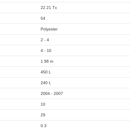
22.21 Tx
54
Polyester
2 - 4
4 - 10
1.98 m
450 L
240 L
2004 - 2007
10
29
0.3