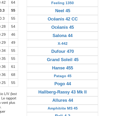
0.42
64
Feeling 1350
0.3
55
Neel 45
0.3
55
Océanis 42 CC
0.28
54
Océanis 45
0.29
46
Salona 44
0.29
49
X-442
0.34
55
Dufour 470
0.35
55
Grand Soleil 45
0.36
61
Hanse 455
0.36
68
Patago 45
0.25
55
Pogo 44
Hallberg-Rassy 43 Mk II
io L/V (lest
. Le rapport
Allures 44
n vent plus
s.
Amphitrite MS 45
quer