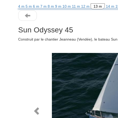
4 m
5 m
6 m
7 m
8 m
9 m
10 m
11 m
12 m
13 m
14 m
1
Sun Odyssey 45
Construit par le chantier Jeanneau (Vendée), le bateau Su
Previous