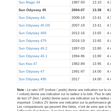
Sun Magic 44
1987-93
13.10
4.
Sun Odyssey 45
2004-07
13.38
4.
Sun Odyssey 44i
2008-19
13.41
4.
Sun Odyssey 45 DS
2007-19
13.41
4.
Sun Odyssey 469
2012-16
13.65
4.
Sun Odyssey 479
2016-19
13.65
4.
Sun Odyssey 45.2
1997-03
13.80
4.
Sun Odyssey 45.1
1994-96
13.80
4.
Sun Kiss 47
1982-89
13.95
4.
Sun Odyssey 47
1991-97
14.00
4.
Sun Odyssey 490
2017
14.00
4.
Note :
Le ratio V/P (voilure / poids) donne une indication sur la viv
/ voilure) donne une indication sur la raideur à la toile. Plus le ra
de lest LP (lest / poids) donne aussi une indication sur la raideur à
important. L’indice ZV donne une indication sur la performance glo
Les comparaisons qui peuvent être faites, n’ont de sens que si les 