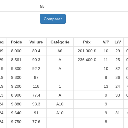
55
Comparer
rg
Poids
Voilure
Catégorie
Prix
V/P
L/V
99
8 000
80.4
A6
201 000 €
10
29
29
8 561
90.3
A
236 400 €
11
25
19
9 300
92.2
A
10
32
19
9 300
87
9
36
19
9 200
118
1
13
24
13
8 900
77.4
A
9
33
24
9 880
93.3
A10
9
24
9 640
91
A10
9
31
24
9 750
77.6
8