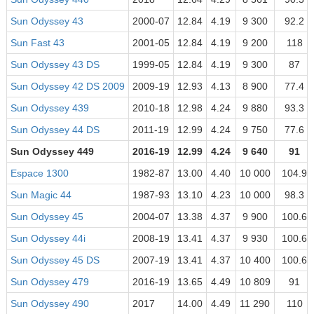
Sun Odyssey 43
2000-07
12.84
4.19
9 300
92.2
Sun Fast 43
2001-05
12.84
4.19
9 200
118
Sun Odyssey 43 DS
1999-05
12.84
4.19
9 300
87
Sun Odyssey 42 DS 2009
2009-19
12.93
4.13
8 900
77.4
Sun Odyssey 439
2010-18
12.98
4.24
9 880
93.3
Sun Odyssey 44 DS
2011-19
12.99
4.24
9 750
77.6
Sun Odyssey 449
2016-19
12.99
4.24
9 640
91
Espace 1300
1982-87
13.00
4.40
10 000
104.9
Sun Magic 44
1987-93
13.10
4.23
10 000
98.3
Sun Odyssey 45
2004-07
13.38
4.37
9 900
100.6
Sun Odyssey 44i
2008-19
13.41
4.37
9 930
100.6
Sun Odyssey 45 DS
2007-19
13.41
4.37
10 400
100.6
Sun Odyssey 479
2016-19
13.65
4.49
10 809
91
Sun Odyssey 490
2017
14.00
4.49
11 290
110