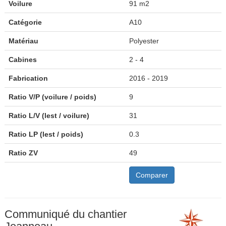
Voilure
91 m2
Catégorie
A10
Matériau
Polyester
Cabines
2 - 4
Fabrication
2016 - 2019
Ratio V/P (voilure / poids)
9
Ratio L/V (lest / voilure)
31
Ratio LP (lest / poids)
0.3
Ratio ZV
49
Comparer
Communiqué du chantier