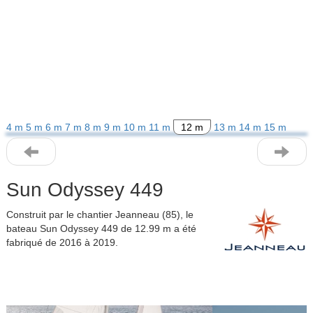
4 m
5 m
6 m
7 m
8 m
9 m
10 m
11 m
12 m
13 m
14 m
15 m
Sun Odyssey 449
Construit par le chantier Jeanneau (85), le
bateau Sun Odyssey 449 de 12.99 m a été
fabriqué de 2016 à 2019.
Previous
Next