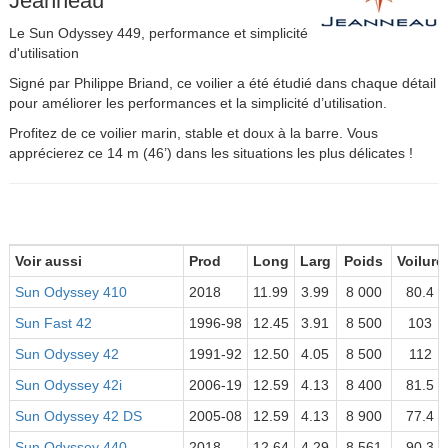
Jeanneau
Le Sun Odyssey 449, performance et simplicité
d'utilisation
Signé par Philippe Briand, ce voilier a été étudié dans chaque détail
pour améliorer les performances et la simplicité d’utilisation.
Profitez de ce voilier marin, stable et doux à la barre. Vous
apprécierez ce 14 m (46’) dans les situations les plus délicates !
Voir aussi
Prod
Long
Larg
Poids
Voilure
Sun Odyssey 410
2018
11.99
3.99
8 000
80.4
Sun Fast 42
1996-98
12.45
3.91
8 500
103
Sun Odyssey 42
1991-92
12.50
4.05
8 500
112
Sun Odyssey 42i
2006-19
12.59
4.13
8 400
81.5
Sun Odyssey 42 DS
2005-08
12.59
4.13
8 900
77.4
Sun Odyssey 440
2018
12.64
4.29
8 561
90.3