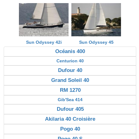
Sun Odyssey 42i
Sun Odyssey 45
Océanis 400
Centurion 40
Dufour 40
Grand Soleil 40
RM 1270
Gib'Sea 414
Dufour 405
Akilaria 40 Croisière
Pogo 40
Pogo 40 S