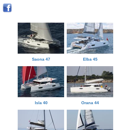
Saona 47
Elba 45
Isla 40
Orana 44