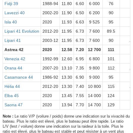
Fidji 39
1988-94
11.80
6.60
6 000
76
1
Lavezzi 40
2002-20
11.90
6.50
6 200
90
Isla 40
2020
11.93
6.63
9 525
95
Lipari 41 Evolution
2012-20
11.95
6.73
7 600
89.5
Lipari 41
2003-12
11.95
6.73
7 600
90
A
Astrea 42
2020
12.58
7.20
12 700
111
Venezia 42
1992-99
12.60
6.95
6 800
101
1
Orana 44
2007-20
13.10
7.35
9 800
112
A
Casamance 44
1986-92
13.30
6.90
9 000
95
1
Hélia 44
2012-20
13.30
7.40
10 800
115
A
Elba 45
2020
13.45
7.55
14 000
124
Saona 47
2020
13.94
7.70
14 700
129
Note :
Le ratio V/P (voilure / poids) donne une indication sur la vivacité du
bateau. Plus le ratio est élevé, plus le bateau peut être rapide. Le ratio
L/V (lest / voilure) donne une indication sur la raideur à la toile. Plus le
ratio est élevé, plus le bateau est stable et peut résister à un vent plus