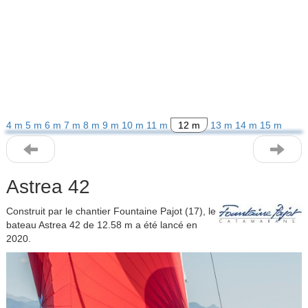
4 m
5 m
6 m
7 m
8 m
9 m
10 m
11 m
12 m
13 m
14 m
15 m
Astrea 42
Construit par le chantier Fountaine Pajot (17), le
bateau Astrea 42 de 12.58 m a été lancé en
2020.