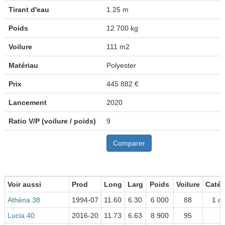
Tirant d'eau
1.25 m
Poids
12 700 kg
Voilure
111 m2
Matériau
Polyester
Prix
445 882 €
Lancement
2020
Ratio V/P (voilure / poids)
9
Comparer
Voir aussi
Prod
Long
Larg
Poids
Voilure
Catég
Athéna 38
1994-07
11.60
6.30
6 000
88
1 o
Lucia 40
2016-20
11.73
6.63
8 900
95