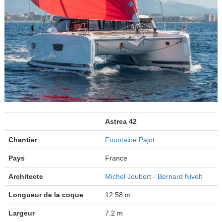
Astrea 42
Chantier
Fountaine Pajot
Pays
France
Architecte
Michel Joubert - Bernard Nivelt
Longueur de la coque
12.58 m
Largeur
7.2 m