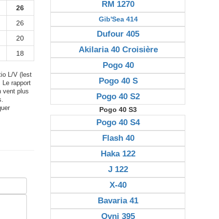
RM 1270
26
Gib'Sea 414
26
Dufour 405
20
Akilaria 40 Croisière
18
Pogo 40
io L/V (lest
Pogo 40 S
. Le rapport
n vent plus
Pogo 40 S2
s.
quer
Pogo 40 S3
Pogo 40 S4
Flash 40
Haka 122
J 122
X-40
Bavaria 41
Ovni 395