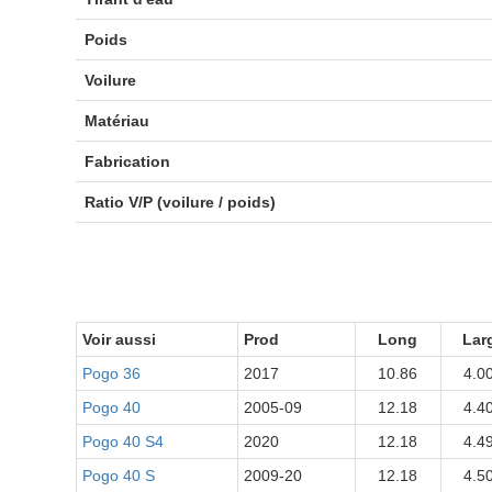
Poids
Voilure
Matériau
Fabrication
Ratio V/P (voilure / poids)
Voir aussi
Prod
Long
Lar
Pogo 36
2017
10.86
4.0
Pogo 40
2005-09
12.18
4.4
Pogo 40 S4
2020
12.18
4.4
Pogo 40 S
2009-20
12.18
4.5