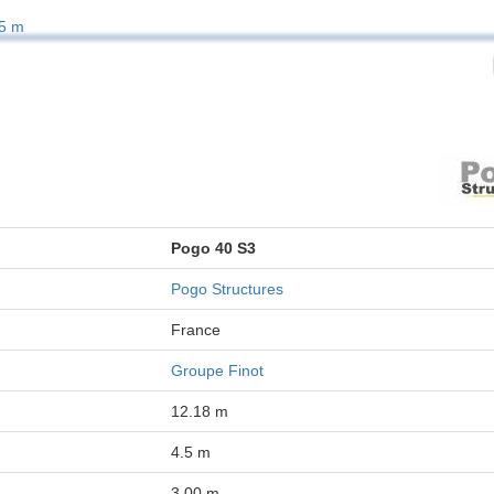
5 m
Pogo 40 S3
Pogo Structures
France
Groupe Finot
12.18 m
4.5 m
3.00 m