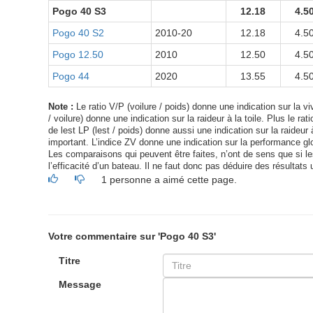
Pogo 40 S3
12.18
4.5
Pogo 40 S2
2010-20
12.18
4.5
Pogo 12.50
2010
12.50
4.5
Pogo 44
2020
13.55
4.5
Note :
Le ratio V/P (voilure / poids) donne une indication sur la viv
/ voilure) donne une indication sur la raideur à la toile. Plus le ra
de lest LP (lest / poids) donne aussi une indication sur la raideur à
important. L’indice ZV donne une indication sur la performance glo
Les comparaisons qui peuvent être faites, n’ont de sens que si les 
l’efficacité d’un bateau. Il ne faut donc pas déduire des résultats 
1 personne a aimé cette page.
Votre commentaire sur 'Pogo 40 S3'
Titre
Message