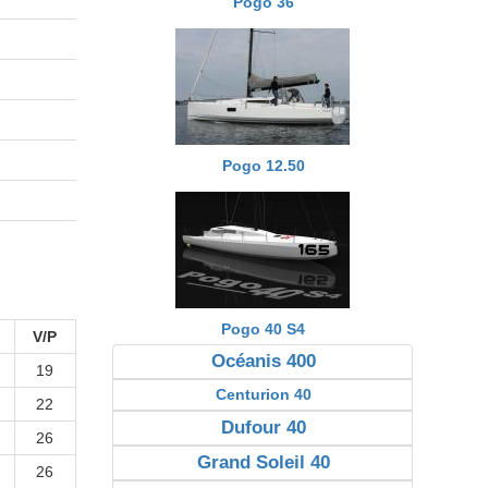
Pogo 36
Pogo 12.50
Pogo 40 S4
V/P
Océanis 400
19
Centurion 40
22
Dufour 40
26
Grand Soleil 40
26