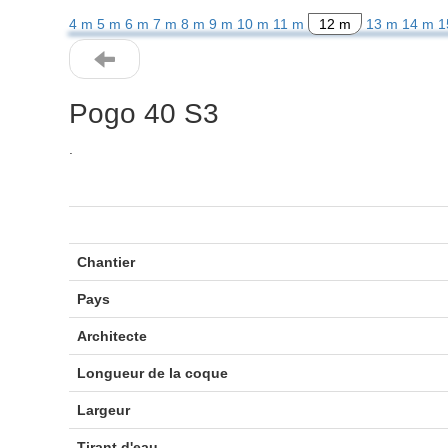
4 m
5 m
6 m
7 m
8 m
9 m
10 m
11 m
12 m
13 m
14 m
1
Pogo 40 S3
.
Chantier
Pays
Architecte
Longueur de la coque
Largeur
Tirant d'eau