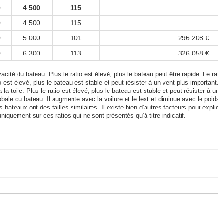
0
4 500
115
0
4 500
115
0
5 000
101
296 208 €
0
6 300
113
326 058 €
acité du bateau. Plus le ratio est élevé, plus le bateau peut être rapide. Le rat
tio est élevé, plus le bateau est stable et peut résister à un vent plus important
 la toile. Plus le ratio est élevé, plus le bateau est stable et peut résister à u
bale du bateau. Il augmente avec la voilure et le lest et diminue avec le poid
bateaux ont des tailles similaires. Il existe bien d’autres facteurs pour expli
uniquement sur ces ratios qui ne sont présentés qu’à titre indicatif.