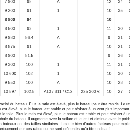
7 900
98
A
12
34
9 200
91
1
10
35
8 800
84
10
8 500
93
1
11
30
9 980
86.4
A
9
31
8 875
91
A
10
21
8 900
81.5
9
36
9 300
100
1
11
31
10 600
102
1
10
30
9 550
100
A
10
28
10 597
102.5
A10 / B11 / C12
225 300 €
10
27
acité du bateau. Plus le ratio est élevé, plus le bateau peut être rapide. Le rat
tio est élevé, plus le bateau est stable et peut résister à un vent plus important
 la toile. Plus le ratio est élevé, plus le bateau est stable et peut résister à u
bale du bateau. Il augmente avec la voilure et le lest et diminue avec le poid
bateaux ont des tailles similaires. Il existe bien d’autres facteurs pour expli
uniquement sur ces ratios qui ne sont présentés qu’à titre indicatif.