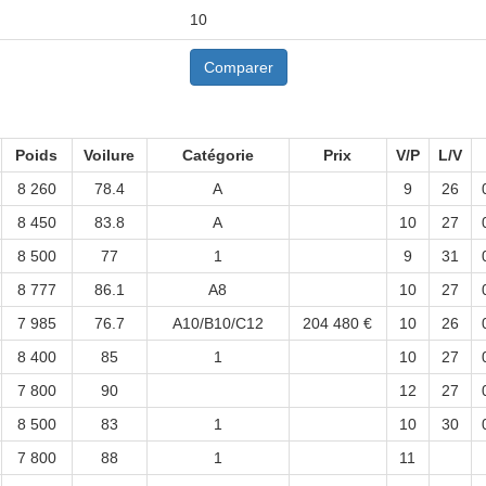
10
Comparer
Poids
Voilure
Catégorie
Prix
V/P
L/V
8 260
78.4
A
9
26
8 450
83.8
A
10
27
8 500
77
1
9
31
8 777
86.1
A8
10
27
7 985
76.7
A10/B10/C12
204 480 €
10
26
8 400
85
1
10
27
7 800
90
12
27
8 500
83
1
10
30
7 800
88
1
11