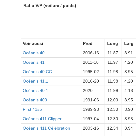
Ratio V/P (voilure / poids)
Voir aussi
Prod
Long
Larg
Océanis 40
2006-16
11.87
3.91
Océanis 41
2011-16
11.97
4.20
Océanis 40 CC
1995-02
11.98
3.95
Océanis 41.1
2016-20
11.98
4.20
Océanis 40.1
2020
11.99
4.18
Océanis 400
1991-06
12.00
3.95
First 41s5
1989-93
12.30
3.90
Océanis 411 Clipper
1997-04
12.30
3.95
Océanis 411 Célébration
2003-16
12.34
3.94