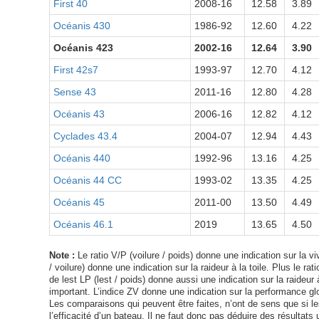
First 40
2008-16
12.58
3.89
Océanis 430
1986-92
12.60
4.22
Océanis 423
2002-16
12.64
3.90
First 42s7
1993-97
12.70
4.12
Sense 43
2011-16
12.80
4.28
Océanis 43
2006-16
12.82
4.12
Cyclades 43.4
2004-07
12.94
4.43
Océanis 440
1992-96
13.16
4.25
Océanis 44 CC
1993-02
13.35
4.25
Océanis 45
2011-00
13.50
4.49
Océanis 46.1
2019
13.65
4.50
Note :
Le ratio V/P (voilure / poids) donne une indication sur la viv
/ voilure) donne une indication sur la raideur à la toile. Plus le ra
de lest LP (lest / poids) donne aussi une indication sur la raideur à
important. L’indice ZV donne une indication sur la performance glo
Les comparaisons qui peuvent être faites, n’ont de sens que si les 
l’efficacité d’un bateau. Il ne faut donc pas déduire des résultats 