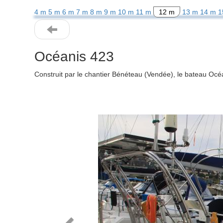
4 m
5 m
6 m
7 m
8 m
9 m
10 m
11 m
12 m
13 m
14 m
1
Océanis 423
Construit par le chantier Bénéteau (Vendée), le bateau Oc
Previous