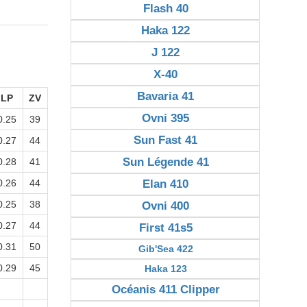
Flash 40
Haka 122
J 122
X-40
Bavaria 41
LP
ZV
Ovni 395
0.25
39
Sun Fast 41
0.27
44
Sun Légende 41
0.28
41
0.26
44
Elan 410
0.25
38
Ovni 400
0.27
44
First 41s5
0.31
50
Gib'Sea 422
0.29
45
Haka 123
Océanis 411 Clipper