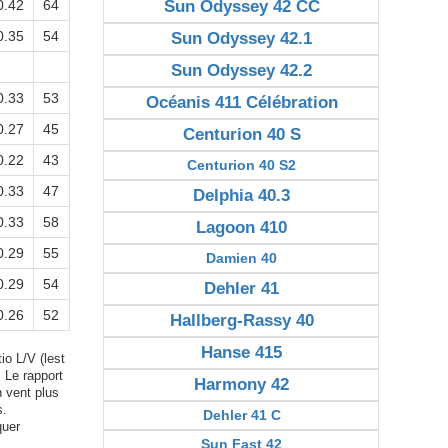
0.42
64
Sun Odyssey 42 CC
0.35
54
Sun Odyssey 42.1
Sun Odyssey 42.2
0.33
53
Océanis 411 Célébration
0.27
45
Centurion 40 S
0.22
43
Centurion 40 S2
0.33
47
Delphia 40.3
0.33
58
Lagoon 410
0.29
55
Damien 40
0.29
54
Dehler 41
0.26
52
Hallberg-Rassy 40
Hanse 415
io L/V (lest
. Le rapport
Harmony 42
n vent plus
s.
Dehler 41 C
quer
Sun Fast 42