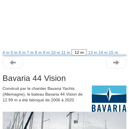
4 m
5 m
6 m
7 m
8 m
9 m
10 m
11 m
12 m
13 m
14 m
15 m
Bavaria 44 Vision
Construit par le chantier Bavaria Yachts
(Allemagne), le bateau Bavaria 44 Vision de
12.99 m a été fabriqué de 2006 à 2020.