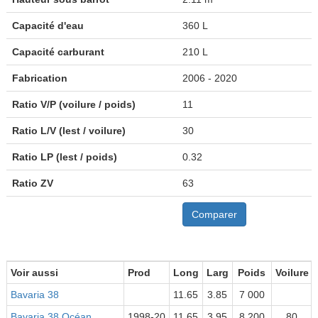
Capacité d'eau
360 L
Capacité carburant
210 L
Fabrication
2006 - 2020
Ratio V/P (voilure / poids)
11
Ratio L/V (lest / voilure)
30
Ratio LP (lest / poids)
0.32
Ratio ZV
63
Comparer
Voir aussi
Prod
Long
Larg
Poids
Voilure
Bavaria 38
11.65
3.85
7 000
Bavaria 38 Océan
1998-20
11.65
3.95
8 200
80