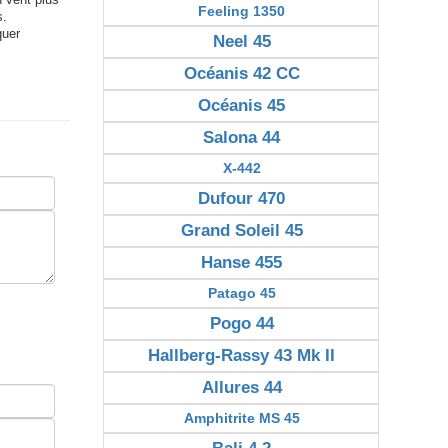
n vent plus
Feeling 1350
s.
quer
Neel 45
Océanis 42 CC
Océanis 45
Salona 44
X-442
Dufour 470
Grand Soleil 45
Hanse 455
Patago 45
Pogo 44
Hallberg-Rassy 43 Mk II
Allures 44
Amphitrite MS 45