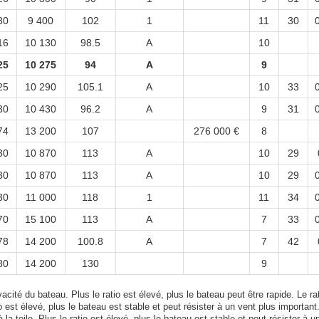
30
9 400
102
1
11
30
16
10 130
98.5
A
10
25
10 275
94
A
9
25
10 290
105.1
A
10
33
30
10 430
96.2
A
9
31
74
13 200
107
276 000 €
8
30
10 870
113
A
10
29
30
10 870
113
A
10
29
30
11 000
118
1
11
34
70
15 100
113
A
7
33
78
14 200
100.8
A
7
42
80
14 200
130
9
acité du bateau. Plus le ratio est élevé, plus le bateau peut être rapide. Le rat
tio est élevé, plus le bateau est stable et peut résister à un vent plus important