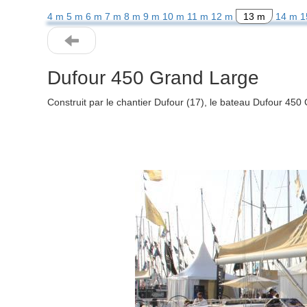
4 m
5 m
6 m
7 m
8 m
9 m
10 m
11 m
12 m
13 m
14 m
1
Dufour 450 Grand Large
Construit par le chantier Dufour (17), le bateau Dufour 45