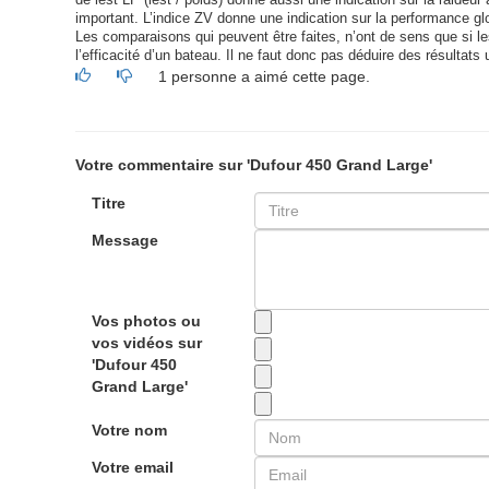
de lest LP (lest / poids) donne aussi une indication sur la raideur à
important. L’indice ZV donne une indication sur la performance glo
Les comparaisons qui peuvent être faites, n’ont de sens que si les 
l’efficacité d’un bateau. Il ne faut donc pas déduire des résultats 
1 personne a aimé cette page.
Votre commentaire sur 'Dufour 450 Grand Large'
Titre
Message
Vos photos ou
vos vidéos sur
'Dufour 450
Grand Large'
Votre nom
Votre email