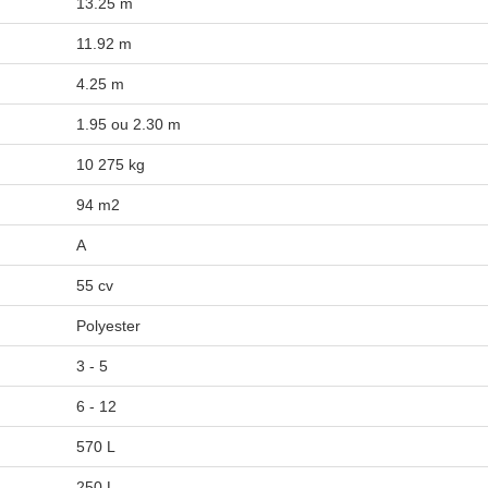
13.25 m
11.92 m
4.25 m
1.95 ou 2.30 m
10 275 kg
94 m2
A
55 cv
Polyester
3 - 5
6 - 12
570 L
250 L