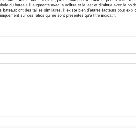
 la toile. Plus le ratio est élevé, plus le bateau est stable et peut résister à u
bale du bateau. Il augmente avec la voilure et le lest et diminue avec le poid
bateaux ont des tailles similaires. Il existe bien d’autres facteurs pour expli
uniquement sur ces ratios qui ne sont présentés qu’à titre indicatif.