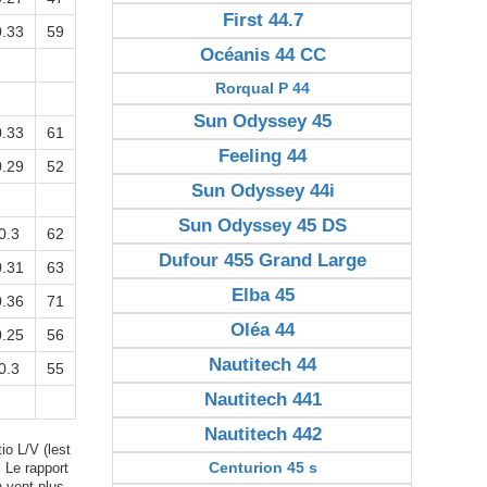
First 44.7
0.33
59
Océanis 44 CC
Rorqual P 44
Sun Odyssey 45
0.33
61
Feeling 44
0.29
52
Sun Odyssey 44i
Sun Odyssey 45 DS
0.3
62
Dufour 455 Grand Large
0.31
63
Elba 45
0.36
71
Oléa 44
0.25
56
Nautitech 44
0.3
55
Nautitech 441
Nautitech 442
io L/V (lest
Centurion 45 s
. Le rapport