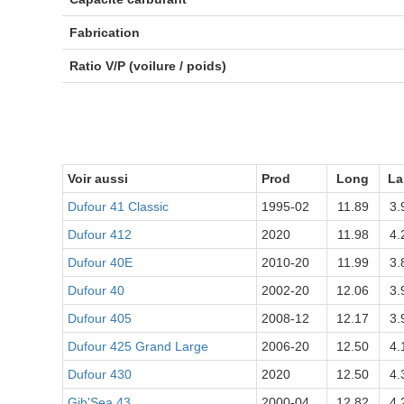
Fabrication
Ratio V/P (voilure / poids)
Voir aussi
Prod
Long
La
Dufour 41 Classic
1995-02
11.89
3.
Dufour 412
2020
11.98
4.
Dufour 40E
2010-20
11.99
3.
Dufour 40
2002-20
12.06
3.
Dufour 405
2008-12
12.17
3.
Dufour 425 Grand Large
2006-20
12.50
4.
Dufour 430
2020
12.50
4.
Gib'Sea 43
2000-04
12.82
4.