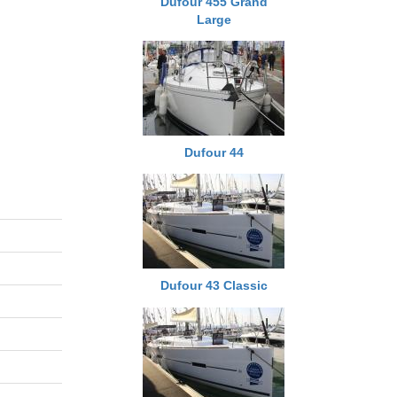
Dufour 455 Grand
Large
Dufour 44
Dufour 43 Classic