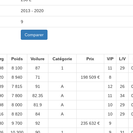
2013 - 2020
9
Comparer
rg
Poids
Voilure
Catégorie
Prix
V/P
L/V
98
8 100
87
1
11
29
20
8 940
71
198 509 €
8
89
7 815
91
A
12
26
90
7 800
82.35
A
11
34
98
8 000
81.9
A
10
29
16
8 820
84
A
10
29
30
9 700
92
235 632 €
9
26
10 300
90
1
9
31