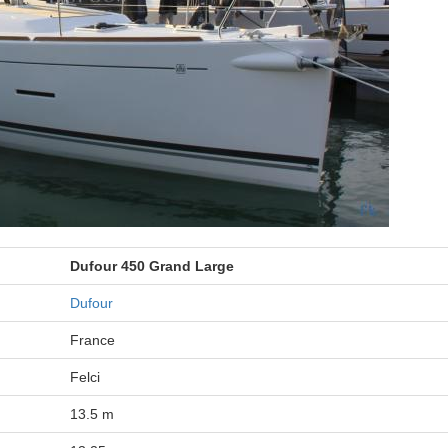
Dufour 450 Grand Large
Dufour
France
Felci
13.5 m