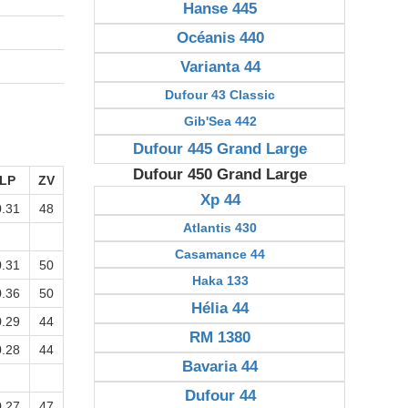
Hanse 445
Océanis 440
Varianta 44
Dufour 43 Classic
Gib'Sea 442
Dufour 445 Grand Large
Dufour 450 Grand Large
LP
ZV
Xp 44
0.31
48
Atlantis 430
Casamance 44
0.31
50
Haka 133
0.36
50
Hélia 44
0.29
44
RM 1380
0.28
44
Bavaria 44
Dufour 44
0.27
47