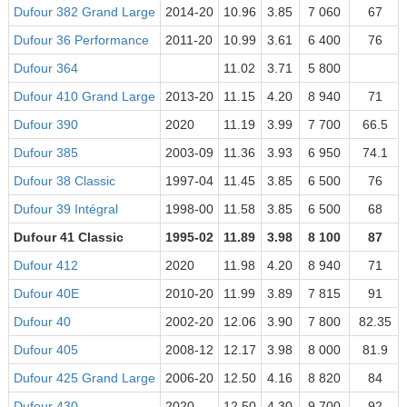
Dufour 382 Grand Large
2014-20
10.96
3.85
7 060
67
Dufour 36 Performance
2011-20
10.99
3.61
6 400
76
Dufour 364
11.02
3.71
5 800
Dufour 410 Grand Large
2013-20
11.15
4.20
8 940
71
Dufour 390
2020
11.19
3.99
7 700
66.5
Dufour 385
2003-09
11.36
3.93
6 950
74.1
Dufour 38 Classic
1997-04
11.45
3.85
6 500
76
Dufour 39 Intégral
1998-00
11.58
3.85
6 500
68
Dufour 41 Classic
1995-02
11.89
3.98
8 100
87
Dufour 412
2020
11.98
4.20
8 940
71
Dufour 40E
2010-20
11.99
3.89
7 815
91
Dufour 40
2002-20
12.06
3.90
7 800
82.35
Dufour 405
2008-12
12.17
3.98
8 000
81.9
Dufour 425 Grand Large
2006-20
12.50
4.16
8 820
84
Dufour 430
2020
12.50
4.30
9 700
92