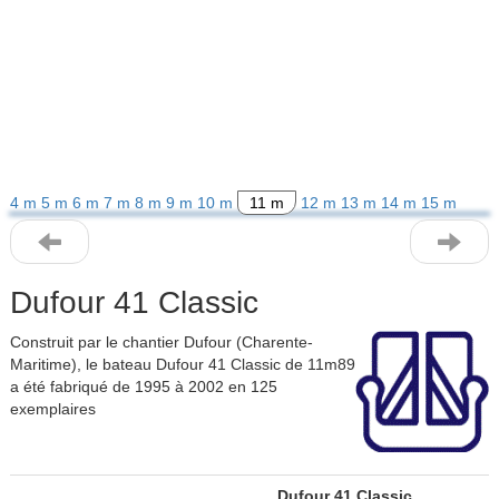
4 m
5 m
6 m
7 m
8 m
9 m
10 m
11 m
12 m
13 m
14 m
15 m
Dufour 41 Classic
Construit par le chantier Dufour (Charente-
Maritime), le bateau Dufour 41 Classic de 11m89
a été fabriqué de 1995 à 2002 en 125
exemplaires
Dufour 41 Classic