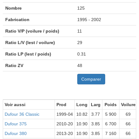
Nombre
125
Fabrication
1995 - 2002
Ratio V/P (voilure / poids)
11
Ratio L/V (lest / voilure)
29
Ratio LP (lest / poids)
0.31
Ratio ZV
48
Comparer
Voir aussi
Prod
Long
Larg
Poids
Voilure
Dufour 36 Classic
1999-04
10.82
3.77
5 900
69
Dufour 375
2010-20
10.90
3.85
6 700
66
Dufour 380
2013-20
10.90
3.85
7 160
66