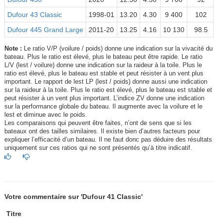
Dufour 43 Classic
1998-01
13.20
4.30
9 400
102
Dufour 445 Grand Large
2011-20
13.25
4.16
10 130
98.5
Note :
Le ratio V/P (voilure / poids) donne une indication sur la vivacité du
bateau. Plus le ratio est élevé, plus le bateau peut être rapide. Le ratio
L/V (lest / voilure) donne une indication sur la raideur à la toile. Plus le
ratio est élevé, plus le bateau est stable et peut résister à un vent plus
important. Le rapport de lest LP (lest / poids) donne aussi une indication
sur la raideur à la toile. Plus le ratio est élevé, plus le bateau est stable et
peut résister à un vent plus important. L’indice ZV donne une indication
sur la performance globale du bateau. Il augmente avec la voilure et le
lest et diminue avec le poids.
Les comparaisons qui peuvent être faites, n’ont de sens que si les
bateaux ont des tailles similaires. Il existe bien d’autres facteurs pour
expliquer l’efficacité d’un bateau. Il ne faut donc pas déduire des résultats
uniquement sur ces ratios qui ne sont présentés qu’à titre indicatif.
Votre commentaire sur 'Dufour 41 Classic'
Titre