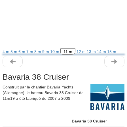
4 m
5 m
6 m
7 m
8 m
9 m
10 m
11 m
12 m
13 m
14 m
15 m
Bavaria 38 Cruiser
Construit par le chantier Bavaria Yachts
(Allemagne), le bateau Bavaria 38 Cruiser de
11m19 a été fabriqué de 2007 à 2009
Bavaria 38 Cruiser