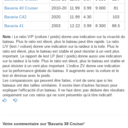
Bavaria 40 Cruiser
2010-20
11.99
3.99
9 000
81
Bavaria C42
2020
11.99
4.30
103
Bavaria 41
2003
12.22
3.99
8 300
88.5
Note :
Le ratio V/P (voilure / poids) donne une indication sur la vivacité du
bateau. Plus le ratio est élevé, plus le bateau peut être rapide. Le ratio
L/V (lest / voilure) donne une indication sur la raideur à la toile. Plus le
ratio est élevé, plus le bateau est stable et peut résister à un vent plus
important. Le rapport de lest LP (lest / poids) donne aussi une indication
sur la raideur à la toile. Plus le ratio est élevé, plus le bateau est stable et
peut résister à un vent plus important. L’indice ZV donne une indication
sur la performance globale du bateau. Il augmente avec la voilure et le
lest et diminue avec le poids.
Les comparaisons qui peuvent être faites, n’ont de sens que si les
bateaux ont des tailles similaires. Il existe bien d’autres facteurs pour
expliquer l’efficacité d’un bateau. Il ne faut donc pas déduire des résultats
uniquement sur ces ratios qui ne sont présentés qu’à titre indicatif.
Votre commentaire sur 'Bavaria 38 Cruiser'