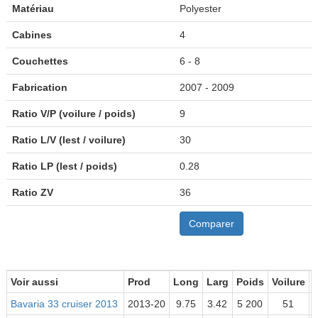
Matériau
Polyester
Cabines
4
Couchettes
6 - 8
Fabrication
2007 - 2009
Ratio V/P (voilure / poids)
9
Ratio L/V (lest / voilure)
30
Ratio LP (lest / poids)
0.28
Ratio ZV
36
Comparer
Voir aussi
Prod
Long
Larg
Poids
Voilure
Bavaria 33 cruiser 2013
2013-20
9.75
3.42
5 200
51