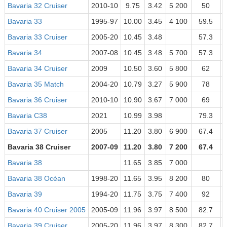
Bavaria 32 Cruiser
2010-10
9.75
3.42
5 200
50
Bavaria 33
1995-97
10.00
3.45
4 100
59.5
Bavaria 33 Cruiser
2005-20
10.45
3.48
57.3
Bavaria 34
2007-08
10.45
3.48
5 700
57.3
Bavaria 34 Cruiser
2009
10.50
3.60
5 800
62
Bavaria 35 Match
2004-20
10.79
3.27
5 900
78
Bavaria 36 Cruiser
2010-10
10.90
3.67
7 000
69
Bavaria C38
2021
10.99
3.98
79.3
Bavaria 37 Cruiser
2005
11.20
3.80
6 900
67.4
Bavaria 38 Cruiser
2007-09
11.20
3.80
7 200
67.4
Bavaria 38
11.65
3.85
7 000
Bavaria 38 Océan
1998-20
11.65
3.95
8 200
80
Bavaria 39
1994-20
11.75
3.75
7 400
92
Bavaria 40 Cruiser 2005
2005-09
11.96
3.97
8 500
82.7
Bavaria 39 Cruiser
2005-20
11.96
3.97
8 300
82.7