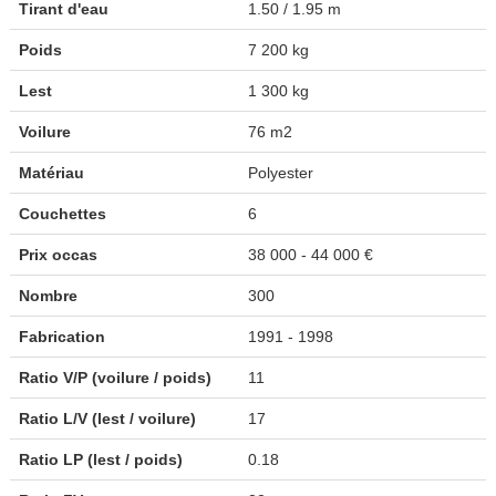
Tirant d'eau
1.50 / 1.95 m
Poids
7 200 kg
Lest
1 300 kg
Voilure
76 m2
Matériau
Polyester
Couchettes
6
Prix occas
38 000 - 44 000 €
Nombre
300
Fabrication
1991 - 1998
Ratio V/P (voilure / poids)
11
Ratio L/V (lest / voilure)
17
Ratio LP (lest / poids)
0.18