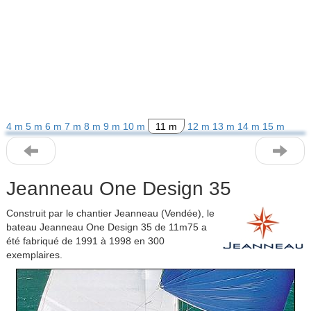
4 m
5 m
6 m
7 m
8 m
9 m
10 m
11 m
12 m
13 m
14 m
15 m
Jeanneau One Design 35
Construit par le chantier Jeanneau (Vendée), le
bateau Jeanneau One Design 35 de 11m75 a
été fabriqué de 1991 à 1998 en 300
exemplaires.