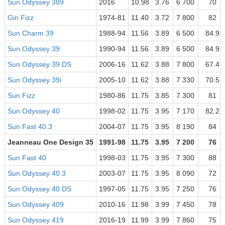
Sun Odyssey 389
2016
10.98
3.76
6 700
70
Gin Fizz
1974-81
11.40
3.72
7 800
82
Sun Charm 39
1988-94
11.56
3.89
6 500
84.9
Sun Odyssey 39
1990-94
11.56
3.89
6 500
84.9
Sun Odyssey 39 DS
2006-16
11.62
3.88
7 800
67.4
Sun Odyssey 39i
2005-10
11.62
3.88
7 330
70.5
Sun Fizz
1980-86
11.75
3.85
7 300
81
Sun Odyssey 40
1998-02
11.75
3.95
7 170
82.2
Sun Fast 40.3
2004-07
11.75
3.95
8 190
84
Jeanneau One Design 35
1991-98
11.75
3.95
7 200
76
Sun Fast 40
1998-03
11.75
3.95
7 300
88
Sun Odyssey 40.3
2003-07
11.75
3.95
8 090
72
Sun Odyssey 40 DS
1997-05
11.75
3.95
7 250
76
Sun Odyssey 409
2010-16
11.98
3.99
7 450
78
Sun Odyssey 419
2016-19
11.99
3.99
7 860
75