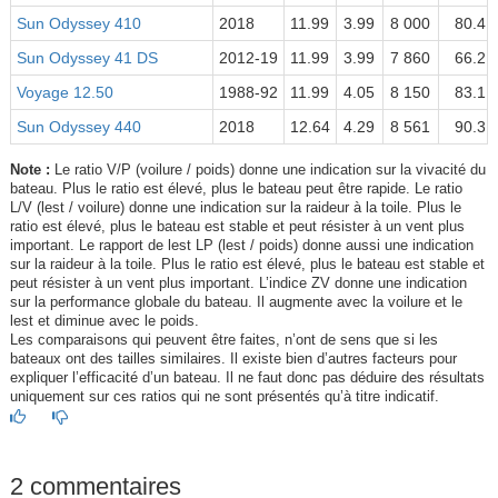
Sun Odyssey 410
2018
11.99
3.99
8 000
80.4
Sun Odyssey 41 DS
2012-19
11.99
3.99
7 860
66.2
Voyage 12.50
1988-92
11.99
4.05
8 150
83.1
Sun Odyssey 440
2018
12.64
4.29
8 561
90.3
Note :
Le ratio V/P (voilure / poids) donne une indication sur la vivacité du
bateau. Plus le ratio est élevé, plus le bateau peut être rapide. Le ratio
L/V (lest / voilure) donne une indication sur la raideur à la toile. Plus le
ratio est élevé, plus le bateau est stable et peut résister à un vent plus
important. Le rapport de lest LP (lest / poids) donne aussi une indication
sur la raideur à la toile. Plus le ratio est élevé, plus le bateau est stable et
peut résister à un vent plus important. L’indice ZV donne une indication
sur la performance globale du bateau. Il augmente avec la voilure et le
lest et diminue avec le poids.
Les comparaisons qui peuvent être faites, n’ont de sens que si les
bateaux ont des tailles similaires. Il existe bien d’autres facteurs pour
expliquer l’efficacité d’un bateau. Il ne faut donc pas déduire des résultats
uniquement sur ces ratios qui ne sont présentés qu’à titre indicatif.
2 commentaires