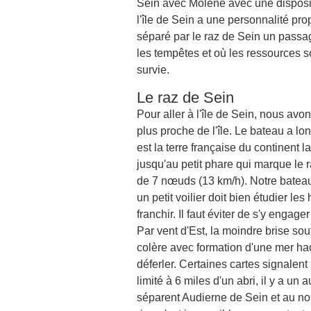
Sein avec Molène avec une disposit
l'île de Sein a une personnalité pr
séparé par le raz de Sein un passag
les tempêtes et où les ressources so
survie.
Le raz de Sein
Pour aller à l'île de Sein, nous avon
plus proche de l'île. Le bateau a lo
est la terre française du continent 
jusqu'au petit phare qui marque le
de 7 nœuds (13 km/h). Notre batea
un petit voilier doit bien étudier le
franchir. Il faut éviter de s'y enga
Par vent d'Est, la moindre brise souf
colère avec formation d'une mer h
déferler. Certaines cartes signalen
limité à 6 miles d'un abri, il y a un 
séparent Audierne de Sein et au nor