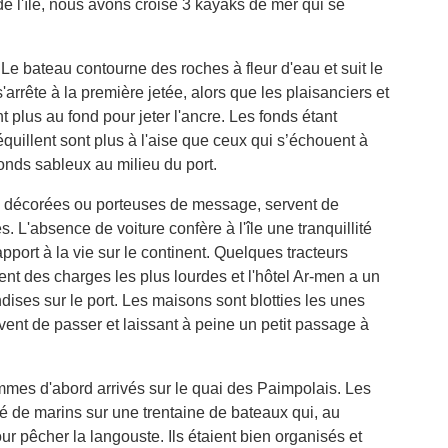
 de l'île, nous avons croisé 3 kayaks de mer qui se
rd. Le bateau contourne des roches à fleur d'eau et suit le
'arrête à la première jetée, alors que les plaisanciers et
 plus au fond pour jeter l'ancre. Les fonds étant
quillent sont plus à l'aise que ceux qui s’échouent à
fonds sableux au milieu du port.
fois décorées ou porteuses de message, servent de
. L'absence de voiture confère à l'île une tranquillité
port à la vie sur le continent. Quelques tracteurs
 des charges les plus lourdes et l'hôtel Ar-men a un
ises sur le port. Les maisons sont blotties les unes
vent de passer et laissant à peine un petit passage à
mes d'abord arrivés sur le quai des Paimpolais. Les
 de marins sur une trentaine de bateaux qui, au
ur pêcher la langouste. Ils étaient bien organisés et