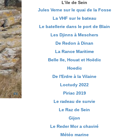
L'ile de Sein
Jules Verne sur le quai de la Fosse
La VHF sur le bateau
Le batellerie dans le port de Blain
Les Djinns à Meschers
De Redon à Dinan
La Rance Maritime
Belle Ile, Houat et Hoëdic
Hoedic
De l'Erdre à la Vilaine
Loctudy 2022
Piriac 2019
Le radeau de survie
Le Raz de Sein
Gijon
Le Reder Mor a chaviré
Météo marine