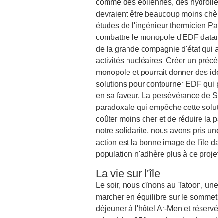
comme des éoliennes, des hydrolie
devraient être beaucoup moins chèr
études de l'ingénieur thermicien Patr
combattre le monopole d'EDF datant 
de la grande compagnie d'état qui 
activités nucléaires. Créer un précé
monopole et pourrait donner des idée
solutions pour contourner EDF qui p
en sa faveur. La persévérance de Sei
paradoxale qui empêche cette solu
coûter moins cher et de réduire la 
notre solidarité, nous avons pris u
action est la bonne image de l'île d
population n'adhère plus à ce projet
La vie sur l'île
Le soir, nous dînons au Tatoon, un
marcher en équilibre sur le sommet 
déjeuner à l'hôtel Ar-Men et réserv