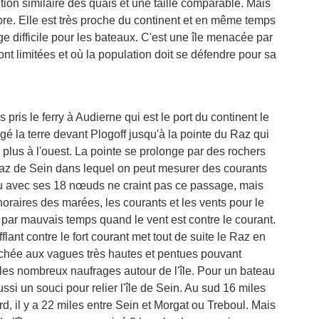
ion similaire des quais et une taille comparable. Mais
opre. Elle est très proche du continent et en même temps
e difficile pour les bateaux. C'est une île menacée par
nt limitées et où la population doit se défendre pour sa
s pris le ferry à Audierne qui est le port du continent le
ngé la terre devant Plogoff jusqu'à la pointe du Raz qui
la plus à l'ouest. La pointe se prolonge par des rochers
 raz de Sein dans lequel on peut mesurer des courants
u avec ses 18 nœuds ne craint pas ce passage, mais
s horaires des marées, les courants et les vents pour le
ger par mauvais temps quand le vent est contre le courant.
flant contre le fort courant met tout de suite le Raz en
achée aux vagues très hautes et pentues pouvant
t les nombreux naufrages autour de l'île. Pour un bateau
aussi un souci pour relier l'île de Sein. Au sud 16 miles
d, il y a 22 miles entre Sein et Morgat ou Treboul. Mais