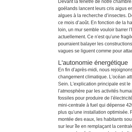
Devant la fenêtre de notre chambre, 
goélands lancent leurs cris aigus en
algues à la recherche d’insectes. De
ce mois d’août. En fonction de la 
loin, un mur semble vouloir barrer l'
actuellement. Ce n'est qu'une fragi
pourraient balayer les constructions
vagues se liguent comme pour attaqu
L'autonomie énergétique
En fin d'après-midi, nous rejoignon
changement climatique. L'océan attei
Sein. L'explication principale est 
l'atmosphère par les activités humain
fossiles pour produire de l'électricit
mini-centrale à fuel qui dépense 42
plus qu'une installation optimisée.
montée des eaux, les habitants so
sur leur île en remplaçant la centr