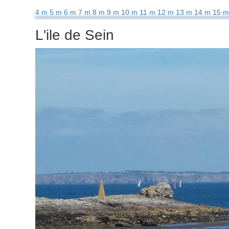
4 m
5 m
6 m
7 m
8 m
9 m
10 m
11 m
12 m
13 m
14 m
15 m
L'ile de Sein