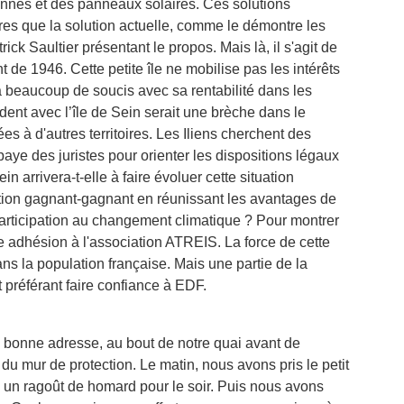
nnes et des panneaux solaires. Ces solutions
es que la solution actuelle, comme le démontre les
ick Saultier présentant le propos. Mais là, il s'agit de
de 1946. Cette petite île ne mobilise pas les intérêts
a beaucoup de soucis avec sa rentabilité dans les
dent avec l’île de Sein serait une brèche dans le
s à d'autres territoires. Les Iliens cherchent des
aye des juristes pour orienter les dispositions légaux
n arrivera-t-elle à faire évoluer cette situation
tion gagnant-gagnant en réunissant les avantages de
participation au changement climatique ? Pour montrer
ne adhésion à l'association ATREIS. La force de cette
ans la population française. Mais une partie de la
 préférant faire confiance à EDF.
e bonne adresse, au bout de notre quai avant de
du mur de protection. Le matin, nous avons pris le petit
é un ragoût de homard pour le soir. Puis nous avons