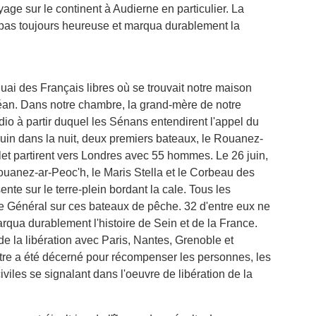
age sur le continent à Audierne en particulier. La
 pas toujours heureuse et marqua durablement la
ai des Français libres où se trouvait notre maison
océan. Dans notre chambre, la grand-mère de notre
adio à partir duquel les Sénans entendirent l'appel du
uin dans la nuit, deux premiers bateaux, le Rouanez-
plet partirent vers Londres avec 55 hommes. Le 26 juin,
ouanez-ar-Peoc'h, le Maris Stella et le Corbeau des
ente sur le terre-plein bordant la cale. Tous les
 le Général sur ces bateaux de pêche. 32 d'entre eux ne
rqua durablement l'histoire de Sein et de la France.
de la libération avec Paris, Nantes, Grenoble et
tre a été décerné pour récompenser les personnes, les
 civiles se signalant dans l'oeuvre de libération de la