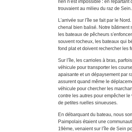
rien n'est impossible : en repartant
trouvaient au milieu du raz de Sein.
L'arrivée sur l'île se fait par le No
chenal bien balisé. Notre bâtiment s
les bateaux de pêcheurs s'enfoncent
souvent rocheux, les bateaux qui bé
fond plat et doivent rechercher les 
Sur l'île, les carrioles à bras, par
véhicule pour transporter les courses
apaisante et un dépaysement par rap
assurent quand même le déplacement
véhicule pour chercher les marchand
contre les autres pour empêcher le 
de petites ruelles sinueuses.
En débarquant du bateau, nous som
Paimpolais étaient une communauté
19ème, venaient sur l'île de Sein po