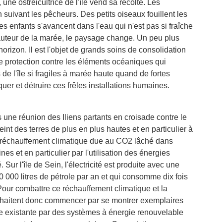
une ostréicultrice de l'île vend sa récolte. Les
 suivant les pêcheurs. Des petits oiseaux fouillent les
s enfants s'avancent dans l'eau qui n'est pas si fraîche
hauteur de la marée, le paysage change. Un peu plus
horizon. Il est l'objet de grands soins de consolidation
le protection contre les éléments océaniques qui
 de l'île si fragiles à marée haute quand de fortes
er et détruire ces frêles installations humaines.
s une réunion des Iliens partants en croisade contre le
nt des terres de plus en plus hautes et en particulier à
le réchauffement climatique due au CO2 lâché dans
es et en particulier par l'utilisation des énergies
é. Sur l'île de Sein, l'électricité est produite avec une
0 000 litres de pétrole par an et qui consomme dix fois
 Pour combattre ce réchauffement climatique et la
uhaitent donc commencer par se montrer exemplaires
ale existante par des systèmes à énergie renouvelable