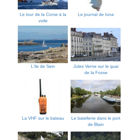
Le tour de la Corse à la
Le journal de Iona
voile
L'ile de Sein
Jules Verne sur le quai
de la Fosse
La VHF sur le bateau
Le batellerie dans le port
de Blain