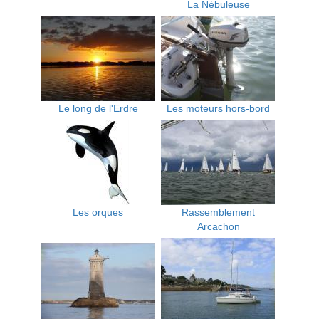
La Nébuleuse
Le long de l'Erdre
Les moteurs hors-bord
Les orques
Rassemblement
Arcachon