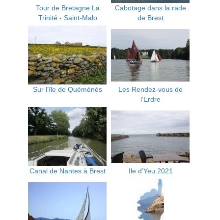
Tour de Bretagne La
Cabotage dans la rade
Trinité - Saint-Malo
de Brest
Sur l’île de Quéménès
Les Rendez-vous de
l'Erdre
Canal de Nantes à Brest
Ile d’Yeu 2021