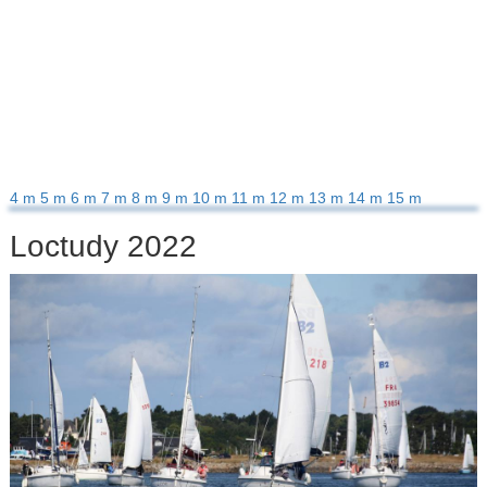
4 m
5 m
6 m
7 m
8 m
9 m
10 m
11 m
12 m
13 m
14 m
15 m
Loctudy 2022