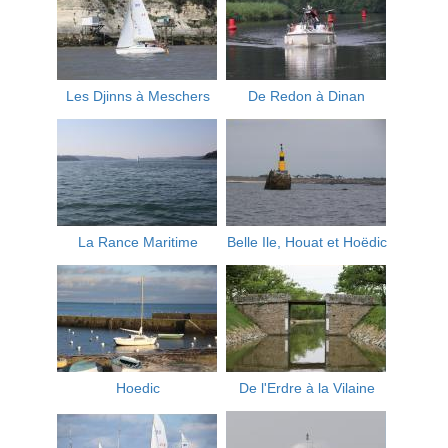
Les Djinns à Meschers
De Redon à Dinan
La Rance Maritime
Belle Ile, Houat et Hoëdic
Hoedic
De l'Erdre à la Vilaine