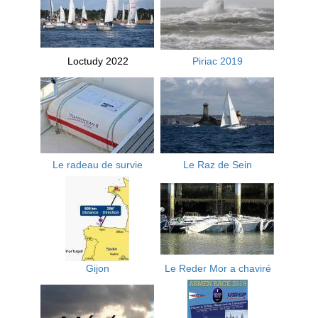
Loctudy 2022
Piriac 2019
Le radeau de survie
Le Raz de Sein
Gijon
Le Reder Mor a chaviré