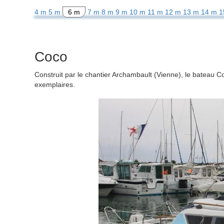
4 m
5 m
6 m
7 m
8 m
9 m
10 m
11 m
12 m
13 m
14 m
1
Coco
Construit par le chantier Archambault (Vienne), le bateau
exemplaires.