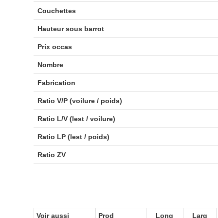
Couchettes
Hauteur sous barrot
Prix occas
Nombre
Fabrication
Ratio V/P (voilure / poids)
Ratio L/V (lest / voilure)
Ratio LP (lest / poids)
Ratio ZV
Voir aussi
Prod
Long
Larg