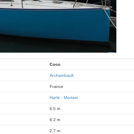
Coco
Archambault
France
Harlé - Mortain
6.5 m
6.2 m
2.7 m