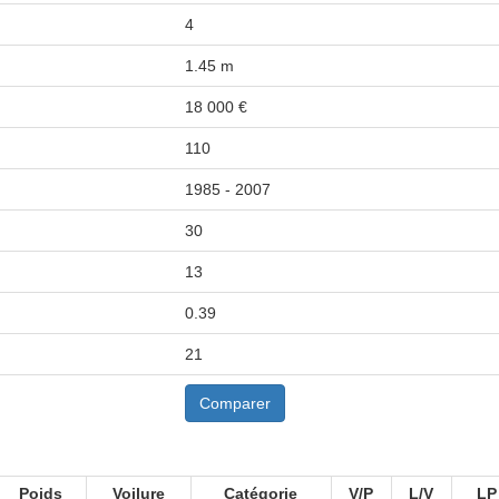
4
1.45 m
18 000 €
110
1985 - 2007
30
13
0.39
21
Comparer
Poids
Voilure
Catégorie
V/P
L/V
LP