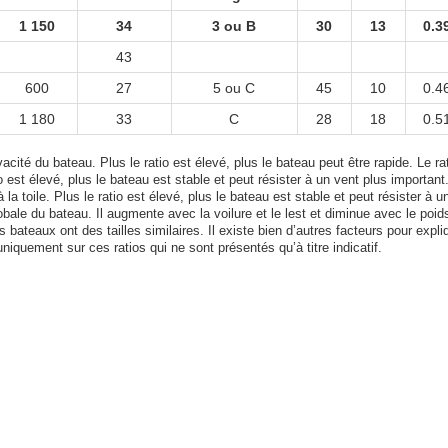
1 150
34
3 ou B
30
13
0.3
43
600
27
5 ou C
45
10
0.4
1 180
33
C
28
18
0.5
acité du bateau. Plus le ratio est élevé, plus le bateau peut être rapide. Le rat
tio est élevé, plus le bateau est stable et peut résister à un vent plus important
 la toile. Plus le ratio est élevé, plus le bateau est stable et peut résister à u
bale du bateau. Il augmente avec la voilure et le lest et diminue avec le poid
bateaux ont des tailles similaires. Il existe bien d’autres facteurs pour expli
uniquement sur ces ratios qui ne sont présentés qu’à titre indicatif.