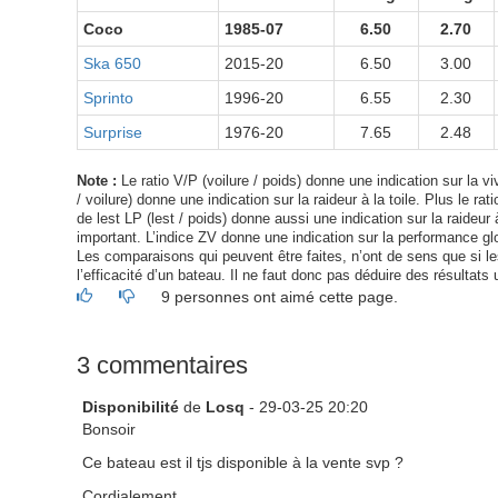
Coco
1985-07
6.50
2.70
Ska 650
2015-20
6.50
3.00
Sprinto
1996-20
6.55
2.30
Surprise
1976-20
7.65
2.48
Note :
Le ratio V/P (voilure / poids) donne une indication sur la viv
/ voilure) donne une indication sur la raideur à la toile. Plus le ra
de lest LP (lest / poids) donne aussi une indication sur la raideur à
important. L’indice ZV donne une indication sur la performance glo
Les comparaisons qui peuvent être faites, n’ont de sens que si les 
l’efficacité d’un bateau. Il ne faut donc pas déduire des résultats 
9 personnes ont aimé cette page.
3 commentaires
Disponibilité
de
Losq
- 29-03-25 20:20
Bonsoir
Ce bateau est il tjs disponible à la vente svp ?
Cordialement