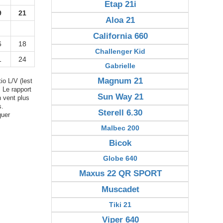
Etap 21i
9
21
Aloa 21
California 660
6
18
Challenger Kid
1
24
Gabrielle
Magnum 21
io L/V (lest
. Le rapport
Sun Way 21
n vent plus
s.
Sterell 6.30
quer
Malbec 200
Bicok
Globe 640
Maxus 22 QR SPORT
Muscadet
Tiki 21
Viper 640