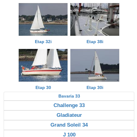
Etap 32i
Etap 38i
Etap 30
Etap 30i
Bavaria 33
Challenge 33
Gladiateur
Grand Soleil 34
J 100