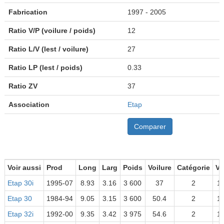
Fabrication
1997 - 2005
Ratio V/P (voilure / poids)
12
Ratio L/V (lest / voilure)
27
Ratio LP (lest / poids)
0.33
Ratio ZV
37
Association
Etap
Comparer
Voir aussi
Prod
Long
Larg
Poids
Voilure
Catégorie
V/
Etap 30i
1995-07
8.93
3.16
3 600
37
2
1
Etap 30
1984-94
9.05
3.15
3 600
50.4
2
1
Etap 32i
1992-00
9.35
3.42
3 975
54.6
2
1