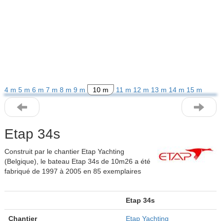
4 m
5 m
6 m
7 m
8 m
9 m
10 m
11 m
12 m
13 m
14 m
15 m
Etap 34s
Construit par le chantier Etap Yachting
(Belgique), le bateau Etap 34s de 10m26 a été
fabriqué de 1997 à 2005 en 85 exemplaires
Etap 34s
Chantier
Etap Yachting