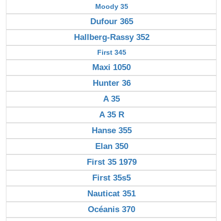
Moody 35
Dufour 365
Hallberg-Rassy 352
First 345
Maxi 1050
Hunter 36
A 35
A 35 R
Hanse 355
Elan 350
First 35 1979
First 35s5
Nauticat 351
Océanis 370