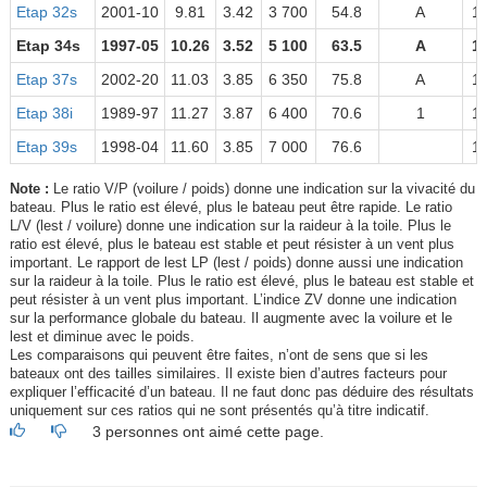
Etap 32s
2001-10
9.81
3.42
3 700
54.8
A
1
Etap 34s
1997-05
10.26
3.52
5 100
63.5
A
1
Etap 37s
2002-20
11.03
3.85
6 350
75.8
A
1
Etap 38i
1989-97
11.27
3.87
6 400
70.6
1
1
Etap 39s
1998-04
11.60
3.85
7 000
76.6
1
Note :
Le ratio V/P (voilure / poids) donne une indication sur la vivacité du
bateau. Plus le ratio est élevé, plus le bateau peut être rapide. Le ratio
L/V (lest / voilure) donne une indication sur la raideur à la toile. Plus le
ratio est élevé, plus le bateau est stable et peut résister à un vent plus
important. Le rapport de lest LP (lest / poids) donne aussi une indication
sur la raideur à la toile. Plus le ratio est élevé, plus le bateau est stable et
peut résister à un vent plus important. L’indice ZV donne une indication
sur la performance globale du bateau. Il augmente avec la voilure et le
lest et diminue avec le poids.
Les comparaisons qui peuvent être faites, n’ont de sens que si les
bateaux ont des tailles similaires. Il existe bien d’autres facteurs pour
expliquer l’efficacité d’un bateau. Il ne faut donc pas déduire des résultats
uniquement sur ces ratios qui ne sont présentés qu’à titre indicatif.
3 personnes ont aimé cette page.