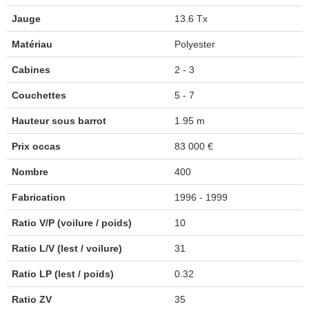
Jauge
13.6 Tx
Matériau
Polyester
Cabines
2 - 3
Couchettes
5 - 7
Hauteur sous barrot
1.95 m
Prix occas
83 000 €
Nombre
400
Fabrication
1996 - 1999
Ratio V/P (voilure / poids)
10
Ratio L/V (lest / voilure)
31
Ratio LP (lest / poids)
0.32
Ratio ZV
35