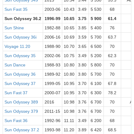
Sun Odyssey 349
2013
10.34
3.44
5 350
55.3
A6 
Sun Fast 35
2003-06
10.43
3.49
5 530
68
A
Sun Odyssey 36.2
1996-99
10.65
3.75
5 900
61.4
1
Sun Shine
1982-88
10.65
3.85
5 400
76
1
Sun Odyssey 36i
2006-16
10.69
3.59
5 700
63.7
A
Voyage 11.20
1988-90
10.70
3.65
6 500
70
1
Sun Odyssey 35
2002-06
10.75
3.49
5 200
62.3
1
Sun Dance
1988-93
10.80
3.80
5 800
70
1
Sun Odyssey 36
1989-92
10.80
3.80
5 700
70
A
Sun Odyssey 37
1999-05
10.95
3.70
6 100
67.8
A
Sun Fast 37
2000-07
10.95
3.70
6 300
78.2
A
Sun Odyssey 389
2016
10.98
3.76
6 700
70
A
Sun Odyssey 379
2011-15
10.98
3.76
6 700
70
A
Sun Fast 36
1992-96
11.11
3.49
6 200
68
1
Sun Odyssey 37.2
1993-98
11.20
3.89
6 420
68.5
1