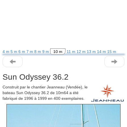
4 m
5 m
6 m
7 m
8 m
9 m
10 m
11 m
12 m
13 m
14 m
15 m
Sun Odyssey 36.2
Construit par le chantier Jeanneau (Vendée), le
bateau Sun Odyssey 36.2 de 10m64 a été
fabriqué de 1996 à 1999 en 400 exemplaires.