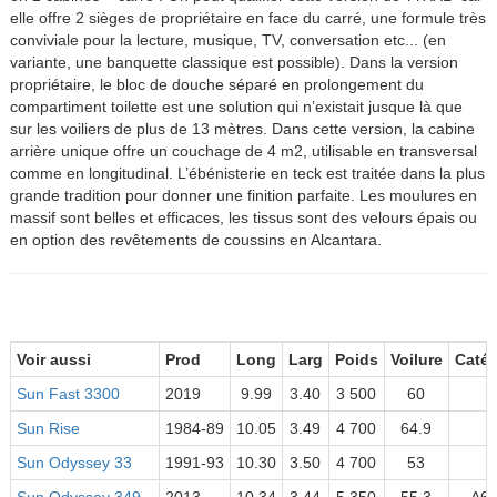
elle offre 2 sièges de propriétaire en face du carré, une formule très
conviviale pour la lecture, musique, TV, conversation etc... (en
variante, une banquette classique est possible). Dans la version
propriétaire, le bloc de douche séparé en prolongement du
compartiment toilette est une solution qui n’existait jusque là que
sur les voiliers de plus de 13 mètres. Dans cette version, la cabine
arrière unique offre un couchage de 4 m2, utilisable en transversal
comme en longitudinal. L’ébénisterie en teck est traitée dans la plus
grande tradition pour donner une finition parfaite. Les moulures en
massif sont belles et efficaces, les tissus sont des velours épais ou
en option des revêtements de coussins en Alcantara.
Voir aussi
Prod
Long
Larg
Poids
Voilure
Catég
Sun Fast 3300
2019
9.99
3.40
3 500
60
A
Sun Rise
1984-89
10.05
3.49
4 700
64.9
1
Sun Odyssey 33
1991-93
10.30
3.50
4 700
53
1