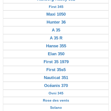
First 345
Maxi 1050
Hunter 36
A 35
A 35 R
Hanse 355
Elan 350
First 35 1979
First 35s5
Nauticat 351
Océanis 370
Ovni 345
Rose des vents
Solano