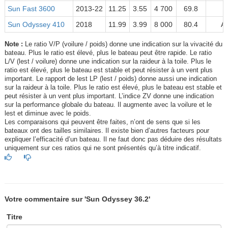
Sun Fast 3600
2013-22
11.25
3.55
4 700
69.8
A
Sun Odyssey 410
2018
11.99
3.99
8 000
80.4
A
Note :
Le ratio V/P (voilure / poids) donne une indication sur la vivacité du
bateau. Plus le ratio est élevé, plus le bateau peut être rapide. Le ratio
L/V (lest / voilure) donne une indication sur la raideur à la toile. Plus le
ratio est élevé, plus le bateau est stable et peut résister à un vent plus
important. Le rapport de lest LP (lest / poids) donne aussi une indication
sur la raideur à la toile. Plus le ratio est élevé, plus le bateau est stable et
peut résister à un vent plus important. L’indice ZV donne une indication
sur la performance globale du bateau. Il augmente avec la voilure et le
lest et diminue avec le poids.
Les comparaisons qui peuvent être faites, n’ont de sens que si les
bateaux ont des tailles similaires. Il existe bien d’autres facteurs pour
expliquer l’efficacité d’un bateau. Il ne faut donc pas déduire des résultats
uniquement sur ces ratios qui ne sont présentés qu’à titre indicatif.
Votre commentaire sur 'Sun Odyssey 36.2'
Titre