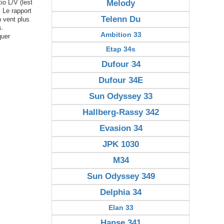
Melody
io L/V (lest
. Le rapport
Telenn Du
n vent plus
s.
Ambition 33
quer
Etap 34s
Dufour 34
Dufour 34E
Sun Odyssey 33
Hallberg-Rassy 342
Evasion 34
JPK 1030
M34
Sun Odyssey 349
Delphia 34
Elan 33
Hanse 341