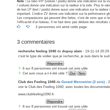
Note :
Le ratio V/P (voilure / poids) donne une indication sur la viv
/ voilure) donne une indication sur la raideur à la toile. Plus le ra
de lest LP (lest / poids) donne aussi une indication sur la raideur à
important. L’indice ZV donne une indication sur la performance glo
Les comparaisons qui peuvent être faites, n’ont de sens que si les 
l’efficacité d’un bateau. Il ne faut donc pas déduire des résultats 
2 personnes ont aimé cette page.
3 commentaires
recherche feeling 1040
de
dupuy alain
- 19-11-14 20:29
c'est le type de voilier que je recherche, je suis dans le su
Répondre
6 sur 8 personnes ont trouvé cet avis utile.
Cet avis vous a-t-il été utile ?
Oui
Non
Club des Feeling 1040
de
Gerard Mennetrier (2 avis)
- 2
voir le Club des Feeling 1040, avec toutes les documentati
www.clubfeeling1090.fr
Répondre
8 sur 8 personnes ont trouvé cet avis utile.