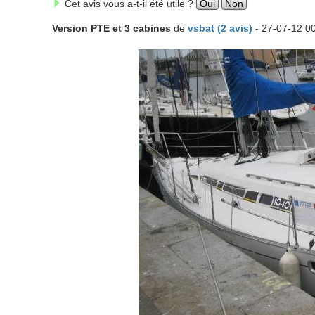
Cet avis vous a-t-il été utile ?
Oui
Non
Version PTE et 3 cabines
de
vsbat (2 avis)
- 27-07-12 0