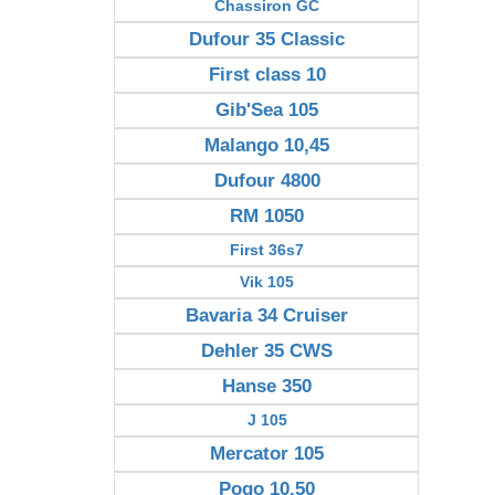
Chassiron GC
Dufour 35 Classic
First class 10
Gib'Sea 105
Malango 10,45
Dufour 4800
RM 1050
First 36s7
Vik 105
Bavaria 34 Cruiser
Dehler 35 CWS
Hanse 350
J 105
Mercator 105
Pogo 10.50