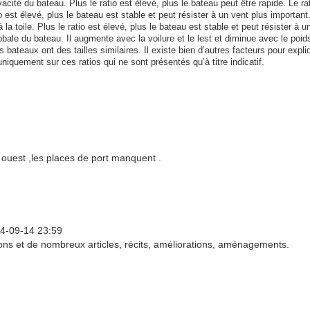
acité du bateau. Plus le ratio est élevé, plus le bateau peut être rapide. Le rat
tio est élevé, plus le bateau est stable et peut résister à un vent plus important
 la toile. Plus le ratio est élevé, plus le bateau est stable et peut résister à u
bale du bateau. Il augmente avec la voilure et le lest et diminue avec le poid
bateaux ont des tailles similaires. Il existe bien d’autres facteurs pour expli
uniquement sur ces ratios qui ne sont présentés qu’à titre indicatif.
d ouest ,les places de port manquent .
4-09-14 23:59
ons et de nombreux articles, récits, améliorations, aménagements.