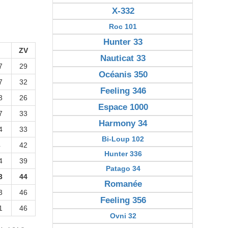
X-332
Roc 101
Hunter 33
P
ZV
Nauticat 33
7
29
Océanis 350
7
32
Feeling 346
3
26
Espace 1000
7
33
Harmony 34
4
33
Bi-Loup 102
4
42
Hunter 336
4
39
Patago 34
3
44
Romanée
3
46
Feeling 356
1
46
Ovni 32