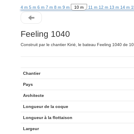
4 m
5 m
6 m
7 m
8 m
9 m
10 m
11 m
12 m
13 m
14 m
1
Feeling 1040
Construit par le chantier Kirié, le bateau Feeling 1040 de 
Chantier
Pays
Architecte
Longueur de la coque
Longueur à la flottaison
Largeur