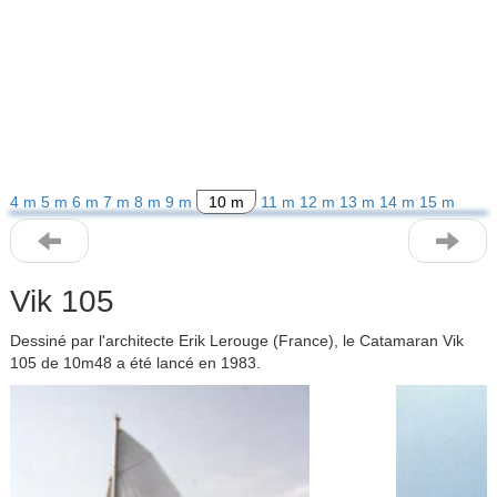
4 m
5 m
6 m
7 m
8 m
9 m
10 m
11 m
12 m
13 m
14 m
15 m
Vik 105
Dessiné par l'architecte Erik Lerouge (France), le Catamaran Vik
105 de 10m48 a été lancé en 1983.
Previous
Next