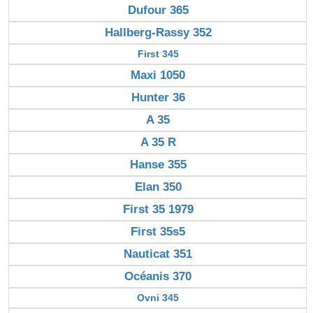
Dufour 365
Hallberg-Rassy 352
First 345
Maxi 1050
Hunter 36
A 35
A 35 R
Hanse 355
Elan 350
First 35 1979
First 35s5
Nauticat 351
Océanis 370
Ovni 345