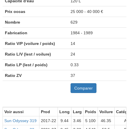
Capacité d'eau
120 L
Prix occas
25 000 - 40 000 €
Nombre
629
Fabrication
1984 - 1989
Ratio V/P (voilure / poids)
14
Ratio L/V (lest / voilure)
24
Ratio LP (lest / poids)
0.33
Ratio ZV
37
Comparer
Voir aussi
Prod
Long
Larg
Poids
Voilure
Catégo
Sun Odyssey 319
2017-22
9.44
3.46
5 100
46.35
A