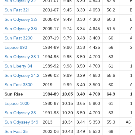
Sun Odyssey 32
2001-07
9.45
3.30
4 540
52.5
B
Sun Fast 32i
2001-07
9.45
3.30
4 050
56.2
B
Sun Odyssey 32i
2005-09
9.49
3.30
4 300
50.3
B
Sun Odyssey 33i
2009-17
9.74
3.34
4 645
51.5
A
Sun Fast 3200
2007-19
9.79
3.48
3 400
60
A
Espace 990
1984-89
9.90
3.38
4 425
56
2
Sun Odyssey 33.1
1994-95
9.95
3.50
4 700
53
Sun Liberty 34
1989-92
9.98
3.50
4 700
61
1
Sun Odyssey 34.2
1996-02
9.99
3.29
4 650
55.6
1
Sun Fast 3300
2019
9.99
3.40
3 500
60
A
Sun Rise
1984-89
10.05
3.49
4 700
64.9
1
Espace 1000
1980-87
10.15
3.65
5 800
61
1
Sun Odyssey 33
1991-93
10.30
3.50
4 700
53
1
Sun Odyssey 349
2013
10.34
3.44
5 350
55.3
A6 B
Sun Fast 35
2003-06
10.43
3.49
5 530
68
A