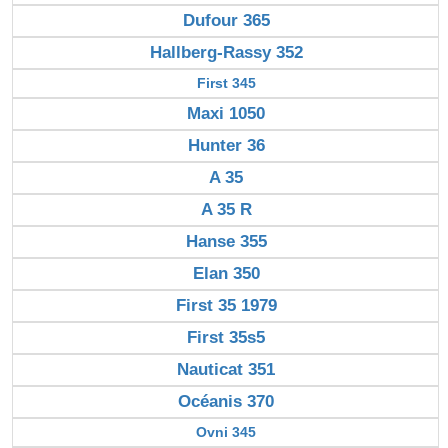
Dufour 365
Hallberg-Rassy 352
First 345
Maxi 1050
Hunter 36
A 35
A 35 R
Hanse 355
Elan 350
First 35 1979
First 35s5
Nauticat 351
Océanis 370
Ovni 345