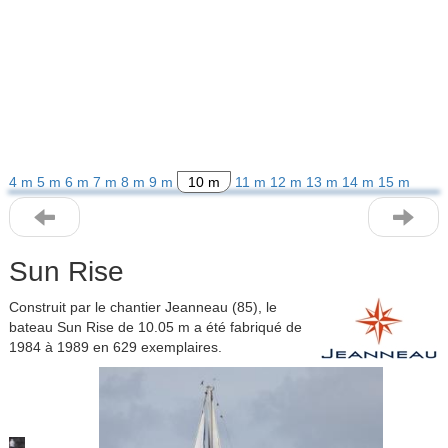
4 m
5 m
6 m
7 m
8 m
9 m
10 m
11 m
12 m
13 m
14 m
15 m
Sun Rise
Construit par le chantier Jeanneau (85), le
bateau Sun Rise de 10.05 m a été fabriqué de
1984 à 1989 en 629 exemplaires.
Previous
Next