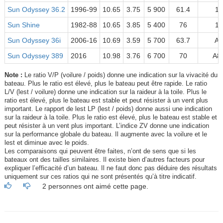
Sun Odyssey 36.2
1996-99
10.65
3.75
5 900
61.4
1
Sun Shine
1982-88
10.65
3.85
5 400
76
1
Sun Odyssey 36i
2006-16
10.69
3.59
5 700
63.7
A
Sun Odyssey 389
2016
10.98
3.76
6 700
70
A8
Note :
Le ratio V/P (voilure / poids) donne une indication sur la vivacité du
bateau. Plus le ratio est élevé, plus le bateau peut être rapide. Le ratio
L/V (lest / voilure) donne une indication sur la raideur à la toile. Plus le
ratio est élevé, plus le bateau est stable et peut résister à un vent plus
important. Le rapport de lest LP (lest / poids) donne aussi une indication
sur la raideur à la toile. Plus le ratio est élevé, plus le bateau est stable et
peut résister à un vent plus important. L’indice ZV donne une indication
sur la performance globale du bateau. Il augmente avec la voilure et le
lest et diminue avec le poids.
Les comparaisons qui peuvent être faites, n’ont de sens que si les
bateaux ont des tailles similaires. Il existe bien d’autres facteurs pour
expliquer l’efficacité d’un bateau. Il ne faut donc pas déduire des résultats
uniquement sur ces ratios qui ne sont présentés qu’à titre indicatif.
2 personnes ont aimé cette page.