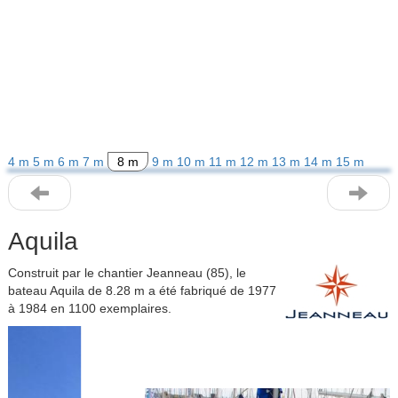
4 m
5 m
6 m
7 m
8 m
9 m
10 m
11 m
12 m
13 m
14 m
15 m
Aquila
Construit par le chantier Jeanneau (85), le
bateau Aquila de 8.28 m a été fabriqué de 1977
à 1984 en 1100 exemplaires.
Previous
Next