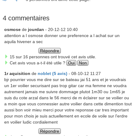
4 commentaires
osmose
de
jourdan
- 20-12-12 10:40
attention a l osmose donner une preference a l achat sur un
aquila hivener a sec
Répondre
15 sur 16 personnes ont trouvé cet avis utile.
Cet avis vous a-t-il été utile ?
Oui
Non
1r aquisition
de
noblet (5 avis)
- 08-10-12 11:27
bjr pourrier vous me dire sur se bateau jai 51 ans et je voudrais
un 1er voilier securisant pas trop gitar car ma femme ne voudra
autrement jamais me suivre dommage plutot 1m30 ou 1m65 je
suis du cote arzal dans le 56 merci de m éclairer sur se voilier ou
a moin que vous connessier autre voilier dans cette dimention tout
aussi bon voir mieu merci pour votre reponsse car tres important
pour mon chois je suis actuellement en ecole de voile sur l'erdre
en voilier ludic cordialement
Répondre