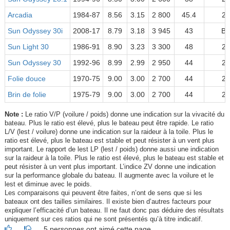
Arcadia
1984-87
8.56
3.15
2 800
45.4
2
Sun Odyssey 30i
2008-17
8.79
3.18
3 945
43
B
Sun Light 30
1986-91
8.90
3.23
3 300
48
2
Sun Odyssey 30
1992-96
8.99
2.99
2 950
44
2
Folie douce
1970-75
9.00
3.00
2 700
44
2
Brin de folie
1975-79
9.00
3.00
2 700
44
2
Note :
Le ratio V/P (voilure / poids) donne une indication sur la vivacité du
bateau. Plus le ratio est élevé, plus le bateau peut être rapide. Le ratio
L/V (lest / voilure) donne une indication sur la raideur à la toile. Plus le
ratio est élevé, plus le bateau est stable et peut résister à un vent plus
important. Le rapport de lest LP (lest / poids) donne aussi une indication
sur la raideur à la toile. Plus le ratio est élevé, plus le bateau est stable et
peut résister à un vent plus important. L’indice ZV donne une indication
sur la performance globale du bateau. Il augmente avec la voilure et le
lest et diminue avec le poids.
Les comparaisons qui peuvent être faites, n’ont de sens que si les
bateaux ont des tailles similaires. Il existe bien d’autres facteurs pour
expliquer l’efficacité d’un bateau. Il ne faut donc pas déduire des résultats
uniquement sur ces ratios qui ne sont présentés qu’à titre indicatif.
5 personnes ont aimé cette page.