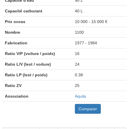
Capacité d'eau
90 L
Capacité carburant
40 L
Prix occas
10 000 - 15 000 €
Nombre
1100
Fabrication
1977 - 1984
Ratio V/P (voilure / poids)
16
Ratio L/V (lest / voilure)
24
Ratio LP (lest / poids)
0.38
Ratio ZV
25
Association
Aquila
Comparer