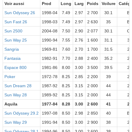
Voir aussi
Prod
Long
Larg
Poids
Voilure
Catégo
Sun Odyssey 26
1998-04
7.49
2.97
2 700
30.1
B
Sun Fast 26
1998-03
7.49
2.97
2 630
35
B
Sun 2500
2004-08
7.50
2.90
2 077
30.1
C
Sun Way 25
1990-94
7.55
2.76
1 600
31.1
3
Sangria
1969-81
7.60
2.70
1 700
31.5
2
Fantasia
1982-91
7.70
2.88
2 400
35.2
2
Espace 800
1981-86
8.00
3.00
3 500
39.5
2
Poker
1972-78
8.25
2.85
2 200
39
2
Sun Dream 28
1987-92
8.25
3.15
2 000
44
2
Sun Way 28
1989-92
8.25
3.15
2 000
44
2
Aquila
1977-84
8.28
3.00
2 600
41
2
Sun Odyssey 29.2
1997-08
8.50
2.98
2 850
40
B
Sun Way 29
1991-94
8.50
3.00
2 900
38
2
Sun Odyssey 28.1
1994-96
8.50
3.00
2 600
38
2