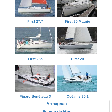
First 27.7
First 30 Mauric
First 285
First 29
Figaro Bénéteau 3
Océanis 30.1
Armagnac
Ecume de Mer