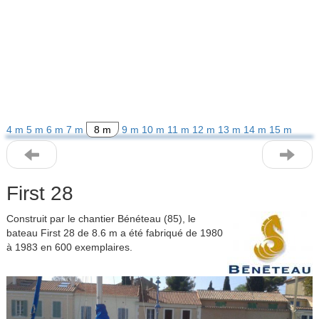
4 m
5 m
6 m
7 m
8 m
9 m
10 m
11 m
12 m
13 m
14 m
15 m
First 28
Construit par le chantier Bénéteau (85), le
bateau First 28 de 8.6 m a été fabriqué de 1980
à 1983 en 600 exemplaires.