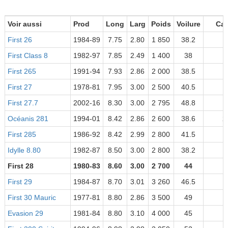
Voir aussi
Prod
Long
Larg
Poids
Voilure
Cat
First 26
1984-89
7.75
2.80
1 850
38.2
First Class 8
1982-97
7.85
2.49
1 400
38
First 265
1991-94
7.93
2.86
2 000
38.5
First 27
1978-81
7.95
3.00
2 500
40.5
First 27.7
2002-16
8.30
3.00
2 795
48.8
Océanis 281
1994-01
8.42
2.86
2 600
38.6
2
First 285
1986-92
8.42
2.99
2 800
41.5
Idylle 8.80
1982-87
8.50
3.00
2 800
38.2
First 28
1980-83
8.60
3.00
2 700
44
First 29
1984-87
8.70
3.01
3 260
46.5
First 30 Mauric
1977-81
8.80
2.86
3 500
49
Evasion 29
1981-84
8.80
3.10
4 000
45