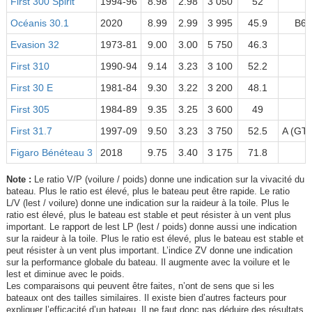
First 300 Spirit
1994-96
8.98
2.98
3 050
52
Océanis 30.1
2020
8.99
2.99
3 995
45.9
B6/
Evasion 32
1973-81
9.00
3.00
5 750
46.3
First 310
1990-94
9.14
3.23
3 100
52.2
First 30 E
1981-84
9.30
3.22
3 200
48.1
First 305
1984-89
9.35
3.25
3 600
49
First 31.7
1997-09
9.50
3.23
3 750
52.5
A (GTE
Figaro Bénéteau 3
2018
9.75
3.40
3 175
71.8
Note :
Le ratio V/P (voilure / poids) donne une indication sur la vivacité du
bateau. Plus le ratio est élevé, plus le bateau peut être rapide. Le ratio
L/V (lest / voilure) donne une indication sur la raideur à la toile. Plus le
ratio est élevé, plus le bateau est stable et peut résister à un vent plus
important. Le rapport de lest LP (lest / poids) donne aussi une indication
sur la raideur à la toile. Plus le ratio est élevé, plus le bateau est stable et
peut résister à un vent plus important. L’indice ZV donne une indication
sur la performance globale du bateau. Il augmente avec la voilure et le
lest et diminue avec le poids.
Les comparaisons qui peuvent être faites, n’ont de sens que si les
bateaux ont des tailles similaires. Il existe bien d’autres facteurs pour
expliquer l’efficacité d’un bateau. Il ne faut donc pas déduire des résultats