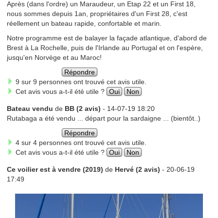
Après (dans l'ordre) un Maraudeur, un Etap 22 et un First 18,
nous sommes depuis 1an, propriétaires d'un First 28, c'est
réellement un bateau rapide, confortable et marin.
Notre programme est de balayer la façade atlantique, d'abord de
Brest à La Rochelle, puis de l'Irlande au Portugal et on l'espère,
jusqu'en Norvège et au Maroc!
Répondre
9 sur 9 personnes ont trouvé cet avis utile.
Cet avis vous a-t-il été utile ?
Oui
Non
Bateau vendu
de
BB (2 avis)
- 14-07-19 18:20
Rutabaga a été vendu ... départ pour la sardaigne ... (bientôt..)
Répondre
4 sur 4 personnes ont trouvé cet avis utile.
Cet avis vous a-t-il été utile ?
Oui
Non
Ce voilier est à vendre (2019)
de
Hervé (2 avis)
- 20-06-19
17:49