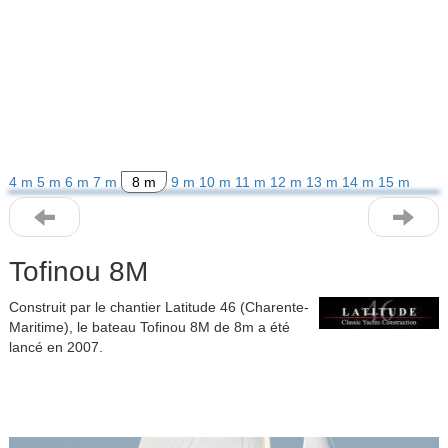
4 m
5 m
6 m
7 m
8 m
9 m
10 m
11 m
12 m
13 m
14 m
15 m
Tofinou 8M
Construit par le chantier Latitude 46 (Charente-
Maritime), le bateau Tofinou 8M de 8m a été
lancé en 2007.
Previous
Next