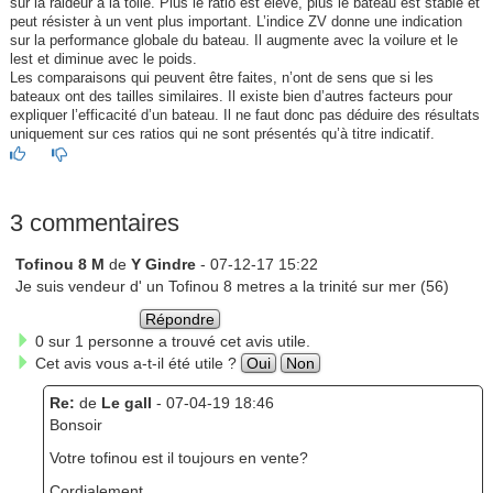
sur la raideur à la toile. Plus le ratio est élevé, plus le bateau est stable et
peut résister à un vent plus important. L’indice ZV donne une indication
sur la performance globale du bateau. Il augmente avec la voilure et le
lest et diminue avec le poids.
Les comparaisons qui peuvent être faites, n’ont de sens que si les
bateaux ont des tailles similaires. Il existe bien d’autres facteurs pour
expliquer l’efficacité d’un bateau. Il ne faut donc pas déduire des résultats
uniquement sur ces ratios qui ne sont présentés qu’à titre indicatif.
3 commentaires
Tofinou 8 M
de
Y Gindre
- 07-12-17 15:22
Je suis vendeur d' un Tofinou 8 metres a la trinité sur mer (56)
Répondre
0 sur 1 personne a trouvé cet avis utile.
Cet avis vous a-t-il été utile ?
Oui
Non
Re:
de
Le gall
- 07-04-19 18:46
Bonsoir
Votre tofinou est il toujours en vente?
Cordialement