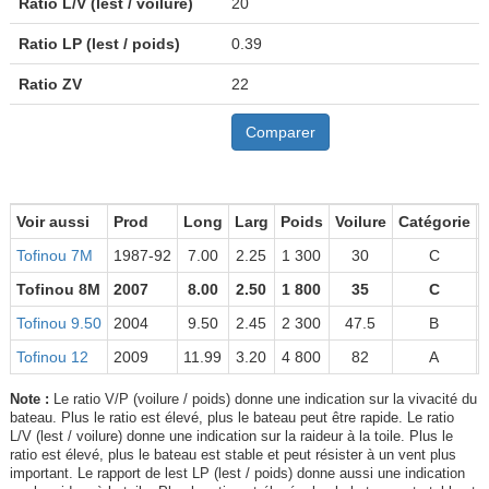
Ratio L/V (lest / voilure)
20
Ratio LP (lest / poids)
0.39
Ratio ZV
22
Comparer
Voir aussi
Prod
Long
Larg
Poids
Voilure
Catégorie
Tofinou 7M
1987-92
7.00
2.25
1 300
30
C
Tofinou 8M
2007
8.00
2.50
1 800
35
C
Tofinou 9.50
2004
9.50
2.45
2 300
47.5
B
Tofinou 12
2009
11.99
3.20
4 800
82
A
Note :
Le ratio V/P (voilure / poids) donne une indication sur la vivacité du
bateau. Plus le ratio est élevé, plus le bateau peut être rapide. Le ratio
L/V (lest / voilure) donne une indication sur la raideur à la toile. Plus le
ratio est élevé, plus le bateau est stable et peut résister à un vent plus
important. Le rapport de lest LP (lest / poids) donne aussi une indication