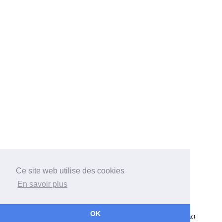
Ce site web utilise des cookies
En savoir plus
Bateaux
Architectes
Chantiers
Associations
Récits
OK
Grands Voiliers
Données personnelles
Mentions légales
Contact