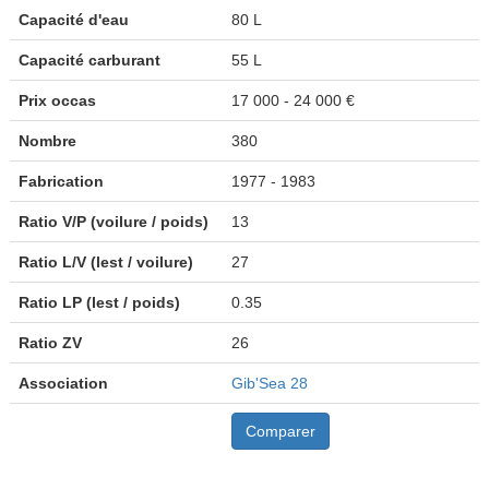
Capacité d'eau
80 L
Capacité carburant
55 L
Prix occas
17 000 - 24 000 €
Nombre
380
Fabrication
1977 - 1983
Ratio V/P (voilure / poids)
13
Ratio L/V (lest / voilure)
27
Ratio LP (lest / poids)
0.35
Ratio ZV
26
Association
Gib'Sea 28
Comparer