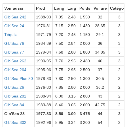
Voir aussi
Prod
Long
Larg
Poids
Voilure
Catégori
Gib'Sea 242
1988-93
7.05
2.48
1 550
32
3
Gib'Sea 24
1976-81
7.15
2.50
1 430
28.65
3
Téquila
1971-79
7.20
2.45
1 150
29.1
3
Gib'Sea 76
1984-89
7.50
2.84
2 000
36
3
Gib'Sea 77
1979-84
7.68
2.80
1 800
34.85
3
Gib'Sea 262
1990-95
7.70
2.95
2 480
40
3
Gib'Sea 264
1995-96
7.75
2.95
2 500
37
2
Gib'Sea Plus 80
1978-83
7.80
2.50
1 300
30.5
3
Gib'Sea 26
1976-80
7.85
2.80
2 000
36.2
2
Gib'Sea 282
1988-94
8.00
3.15
2 800
43
2
Gib'Sea 84
1983-88
8.40
3.05
2 600
42.75
2
Gib'Sea 28
1977-83
8.50
3.00
3 475
44
2
Gib'Sea 302
1992-96
8.95
3.34
3 200
54
2