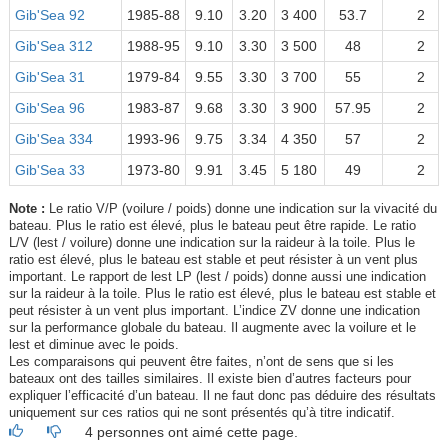
Gib'Sea 92
1985-88
9.10
3.20
3 400
53.7
2
Gib'Sea 312
1988-95
9.10
3.30
3 500
48
2
Gib'Sea 31
1979-84
9.55
3.30
3 700
55
2
Gib'Sea 96
1983-87
9.68
3.30
3 900
57.95
2
Gib'Sea 334
1993-96
9.75
3.34
4 350
57
2
Gib'Sea 33
1973-80
9.91
3.45
5 180
49
2
Note :
Le ratio V/P (voilure / poids) donne une indication sur la vivacité du
bateau. Plus le ratio est élevé, plus le bateau peut être rapide. Le ratio
L/V (lest / voilure) donne une indication sur la raideur à la toile. Plus le
ratio est élevé, plus le bateau est stable et peut résister à un vent plus
important. Le rapport de lest LP (lest / poids) donne aussi une indication
sur la raideur à la toile. Plus le ratio est élevé, plus le bateau est stable et
peut résister à un vent plus important. L’indice ZV donne une indication
sur la performance globale du bateau. Il augmente avec la voilure et le
lest et diminue avec le poids.
Les comparaisons qui peuvent être faites, n’ont de sens que si les
bateaux ont des tailles similaires. Il existe bien d’autres facteurs pour
expliquer l’efficacité d’un bateau. Il ne faut donc pas déduire des résultats
uniquement sur ces ratios qui ne sont présentés qu’à titre indicatif.
4 personnes ont aimé cette page.