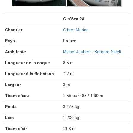
Gib'Sea 28
Chantier
Gibert Marine
Pays
France
Architecte
Michel Joubert - Bernard Nivelt
Longueur de la coque
8.5 m
Longueur à la flottaison
7.2 m
Largeur
3 m
Tirant d'eau
1.55 ou 0.85 / 1.90 m
Poids
3 475 kg
Lest
1 200 kg
Tirant d'air
11.6 m