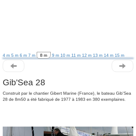
4 m
5 m
6 m
7 m
8 m
9 m
10 m
11 m
12 m
13 m
14 m
15 m
Gib'Sea 28
Construit par le chantier Gibert Marine (France), le bateau Gib'Sea
28 de 8m50 a été fabriqué de 1977 à 1983 en 380 exemplaires.
Previous
Next