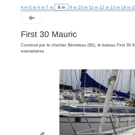
4 m
5 m
6 m
7 m
8 m
9 m
10 m
11 m
12 m
13 m
14 m
1
First 30 Mauric
Construit par le chantier Bénéteau (85), le bateau First 30
exemplaires.
Previous