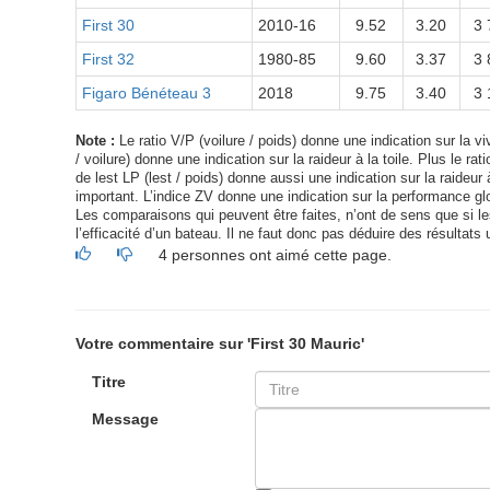
First 30
2010-16
9.52
3.20
3 
First 32
1980-85
9.60
3.37
3 
Figaro Bénéteau 3
2018
9.75
3.40
3 
Note :
Le ratio V/P (voilure / poids) donne une indication sur la viv
/ voilure) donne une indication sur la raideur à la toile. Plus le ra
de lest LP (lest / poids) donne aussi une indication sur la raideur à
important. L’indice ZV donne une indication sur la performance glo
Les comparaisons qui peuvent être faites, n’ont de sens que si les 
l’efficacité d’un bateau. Il ne faut donc pas déduire des résultats 
4 personnes ont aimé cette page.
Votre commentaire sur 'First 30 Mauric'
Titre
Message