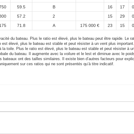
750
59.5
B
16
17
0
800
57.2
2
15
29
0
175
71.8
A
175 000 €
23
15
0
acité du bateau. Plus le ratio est élevé, plus le bateau peut être rapide. Le rat
tio est élevé, plus le bateau est stable et peut résister à un vent plus important
 la toile. Plus le ratio est élevé, plus le bateau est stable et peut résister à u
bale du bateau. Il augmente avec la voilure et le lest et diminue avec le poid
bateaux ont des tailles similaires. Il existe bien d’autres facteurs pour expli
uniquement sur ces ratios qui ne sont présentés qu’à titre indicatif.