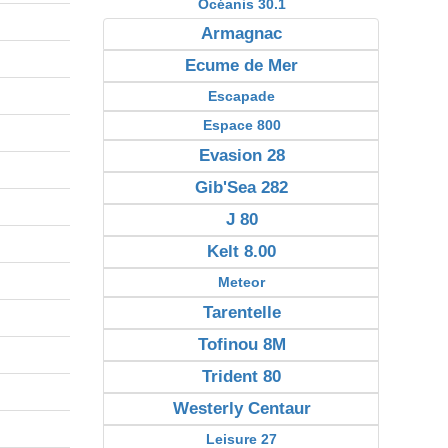
Océanis 30.1
Armagnac
Ecume de Mer
Escapade
Espace 800
Evasion 28
Gib'Sea 282
J 80
Kelt 8.00
Meteor
Tarentelle
Tofinou 8M
Trident 80
Westerly Centaur
Leisure 27