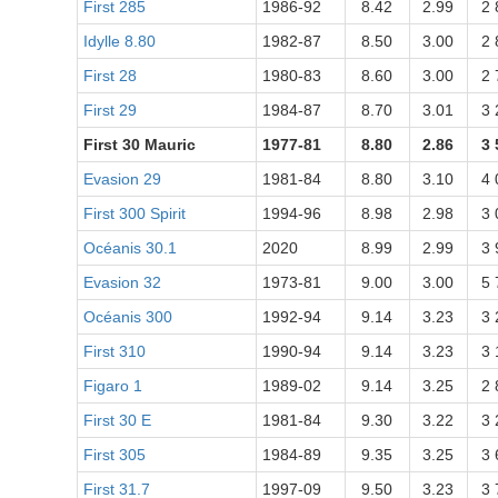
First 285
1986-92
8.42
2.99
2 
Idylle 8.80
1982-87
8.50
3.00
2 
First 28
1980-83
8.60
3.00
2 
First 29
1984-87
8.70
3.01
3 
First 30 Mauric
1977-81
8.80
2.86
3 
Evasion 29
1981-84
8.80
3.10
4 
First 300 Spirit
1994-96
8.98
2.98
3 
Océanis 30.1
2020
8.99
2.99
3 
Evasion 32
1973-81
9.00
3.00
5 
Océanis 300
1992-94
9.14
3.23
3 
First 310
1990-94
9.14
3.23
3 
Figaro 1
1989-02
9.14
3.25
2 
First 30 E
1981-84
9.30
3.22
3 
First 305
1984-89
9.35
3.25
3 
First 31.7
1997-09
9.50
3.23
3 