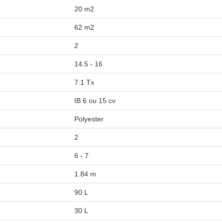
20 m2
62 m2
2
14.5 - 16
7.1 Tx
IB 6 ou 15 cv
Polyester
2
6 - 7
1.84 m
90 L
30 L