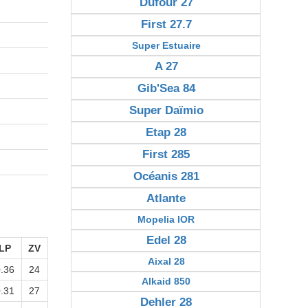
Dufour 27
First 27.7
Super Estuaire
A 27
Gib'Sea 84
Super Daïmio
Etap 28
First 285
Océanis 281
Atlante
Mopelia IOR
Edel 28
LP
ZV
Aixal 28
.36
24
Alkaid 850
.31
27
Dehler 28