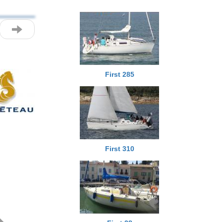
First 285
Next
First 310