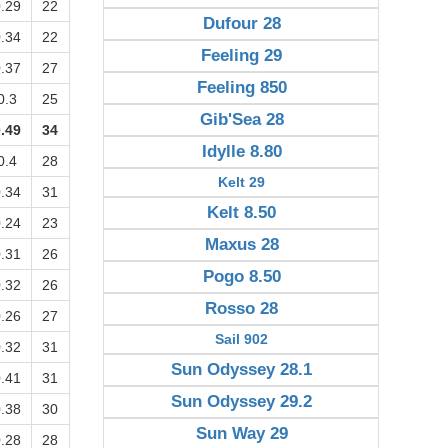
.29
22
Dufour 28
.34
22
Feeling 29
.37
27
Feeling 850
0.3
25
Gib'Sea 28
.49
34
Idylle 8.80
0.4
28
Kelt 29
.34
31
Kelt 8.50
.24
23
Maxus 28
.31
26
Pogo 8.50
.32
26
Rosso 28
.26
27
Sail 902
.32
31
Sun Odyssey 28.1
.41
31
Sun Odyssey 29.2
.38
30
Sun Way 29
.28
28