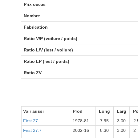
Prix occas
Nombre
Fabrication
Ratio V/P (voilure / poids)
Ratio L/V (lest / voilure)
Ratio LP (lest / poids)
Ratio ZV
Voir aussi
Prod
Long
Larg
Po
First 27
1978-81
7.95
3.00
2 
First 27.7
2002-16
8.30
3.00
2 