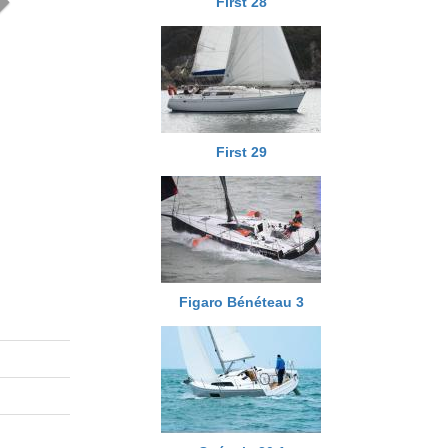
First 28
First 29
Figaro Bénéteau 3