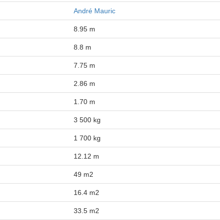
André Mauric
8.95 m
8.8 m
7.75 m
2.86 m
1.70 m
3 500 kg
1 700 kg
12.12 m
49 m2
16.4 m2
33.5 m2