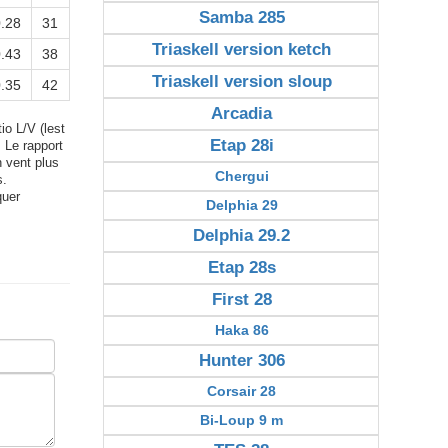
Samba 285
.28
31
Triaskell version ketch
.43
38
Triaskell version sloup
.35
42
Arcadia
io L/V (lest
Etap 28i
. Le rapport
n vent plus
Chergui
s.
quer
Delphia 29
Delphia 29.2
Etap 28s
First 28
Haka 86
Hunter 306
Corsair 28
Bi-Loup 9 m