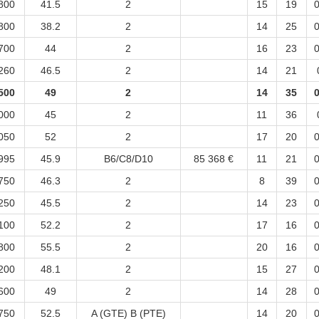
800
41.5
2
15
19
0
800
38.2
2
14
25
0
700
44
2
16
23
0
260
46.5
2
14
21
500
49
2
14
35
0
000
45
2
11
36
050
52
2
17
20
0
995
45.9
B6/C8/D10
85 368 €
11
21
0
750
46.3
2
8
39
0
250
45.5
2
14
23
0
100
52.2
2
17
16
0
800
55.5
2
20
16
0
200
48.1
2
15
27
0
600
49
2
14
28
0
750
52.5
A (GTE) B (PTE)
14
20
0