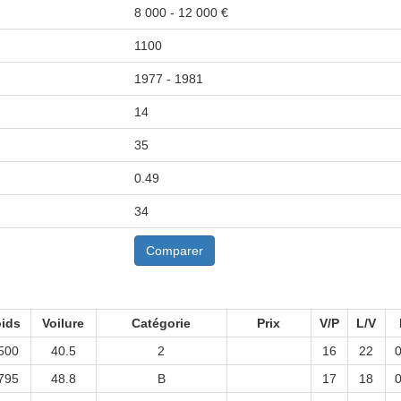
8 000 - 12 000 €
1100
1977 - 1981
14
35
0.49
34
Comparer
ids
Voilure
Catégorie
Prix
V/P
L/V
500
40.5
2
16
22
0
795
48.8
B
17
18
0