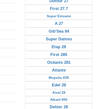
Dufour 27
First 27.7
Super Estuaire
A 27
Gib'Sea 84
Super Daïmio
Etap 28
First 285
Océanis 281
Atlante
Mopelia IOR
Edel 28
Aixal 28
Alkaid 850
Dehler 28