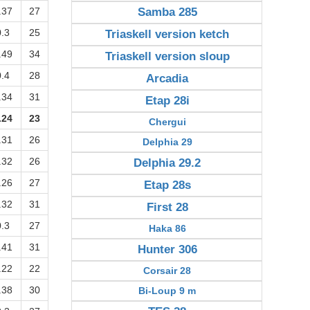
.37
27
Samba 285
0.3
25
Triaskell version ketch
.49
34
Triaskell version sloup
0.4
28
Arcadia
.34
31
Etap 28i
.24
23
Chergui
.31
26
Delphia 29
.32
26
Delphia 29.2
.26
27
Etap 28s
.32
31
First 28
0.3
27
Haka 86
.41
31
Hunter 306
.22
22
Corsair 28
.38
30
Bi-Loup 9 m