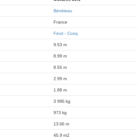
Bénéteau
France
Finot - Conq
9.53 m
8.99 m
8.55 m
2.99 m
1.88 m
3 995 kg
973 kg
13.66 m
45.9 m2