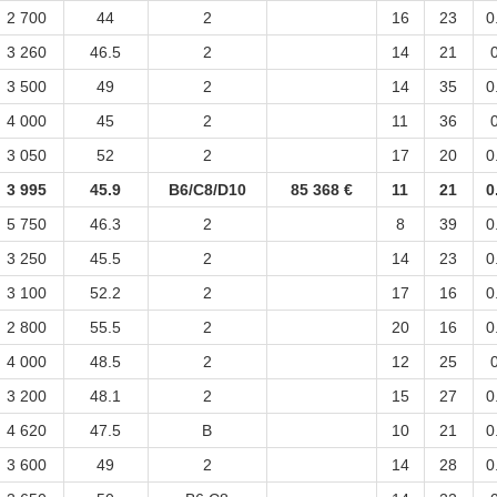
2 700
44
2
16
23
0
3 260
46.5
2
14
21
3 500
49
2
14
35
0
4 000
45
2
11
36
3 050
52
2
17
20
0
3 995
45.9
B6/C8/D10
85 368 €
11
21
0
5 750
46.3
2
8
39
0
3 250
45.5
2
14
23
0
3 100
52.2
2
17
16
0
2 800
55.5
2
20
16
0
4 000
48.5
2
12
25
3 200
48.1
2
15
27
0
4 620
47.5
B
10
21
0
3 600
49
2
14
28
0