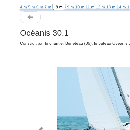
4 m
5 m
6 m
7 m
8 m
9 m
10 m
11 m
12 m
13 m
14 m
1
Océanis 30.1
Construit par le chantier Bénéteau (85), le bateau Océanis 
Previous