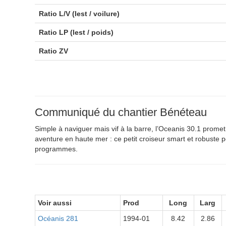
Ratio L/V (lest / voilure)
Ratio LP (lest / poids)
Ratio ZV
Communiqué du chantier Bénéteau
Simple à naviguer mais vif à la barre, l’Oceanis 30.1 promet
aventure en haute mer : ce petit croiseur smart et robuste p
programmes.
Voir aussi
Prod
Long
Larg
Océanis 281
1994-01
8.42
2.86