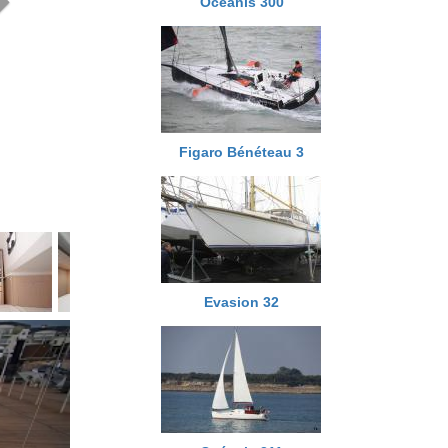
Océanis 300
Figaro Bénéteau 3
Evasion 32